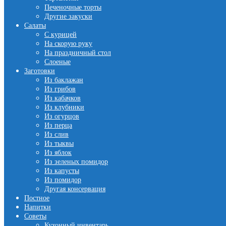
Печеночные торты
Другие закуски
Салаты
С курицей
На скорую руку
На праздничный стол
Слоеные
Заготовки
Из баклажан
Из грибов
Из кабачков
Из клубники
Из огурцов
Из перца
Из слив
Из тыквы
Из яблок
Из зеленых помидор
Из капусты
Из помидор
Другая консервация
Постное
Напитки
Советы
Кухонный инвентарь