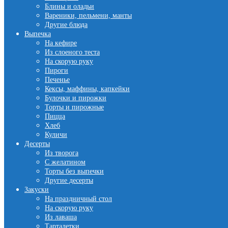
Блины и оладьи
Вареники, пельмени, манты
Другие блюда
Выпечка
На кефире
Из слоеного теста
На скорую руку
Пироги
Печенье
Кексы, маффины, капкейки
Булочки и пирожки
Торты и пирожные
Пицца
Хлеб
Куличи
Десерты
Из творога
С желатином
Торты без выпечки
Другие десерты
Закуски
На праздничный стол
На скорую руку
Из лаваша
Тарталетки