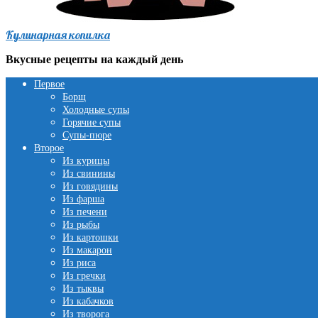
Кулинарная копилка
Вкусные рецепты на каждый день
Первое
Борщ
Холодные супы
Горячие супы
Супы-пюре
Второе
Из курицы
Из свинины
Из говядины
Из фарша
Из печени
Из рыбы
Из картошки
Из макарон
Из риса
Из гречки
Из тыквы
Из кабачков
Из творога