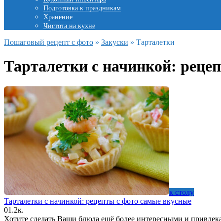
Подготовка к праздникам
Хранение
Чистота на кухне
Пошаговый рецепт с фото
»
Закуски
»
Тарталетки
Тарталетки с начинкой: реце
к столу
Тарталетки с начинкой: рецепты с фото самые вкусные
0
1.2к.
Хотите сделать Ваши блюда ещё более интересными и привле