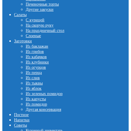
Печеночные торты
Другие закуски
Салаты
С курицей
На скорую руку
На праздничный стол
Слоеные
Заготовки
Из баклажан
Из грибов
Из кабачков
Из клубники
Из огурцов
Из перца
Из слив
Из тыквы
Из яблок
Из зеленых помидор
Из капусты
Из помидор
Другая консервация
Постное
Напитки
Советы
Кухонный инвентарь