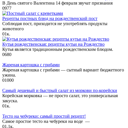
В День святого Валентина 14 февраля звучат признания
0
977
Рецепты постных блюд на рождественский пост
Соблюдая пост, приходится не употреблять продукты
животного
0
1к.
Кутья рождественская: рецепты кутьи на Рождество
Кутья является традиционным рождественским блюдом.
0
680
Жареная картошка с грибами
Жареная картошка с грибами — сытный вариант бюджетного
ужина.
0
1000
Самый дешевый и быстрый салат из моркови по-корейски
Корейская морковка — не просто салат, это универсальная
закуска.
0
1к.
Тесто на чебуреки: самый простой рецепт!
Самое простое тесто на чебуреки на воде —
0
1.1к.