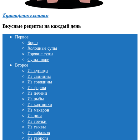
Кулинарная копилка
Вкусные рецепты на каждый день
Первое
Борщ
Холодные супы
Горячие супы
Супы-пюре
Второе
Из курицы
Из свинины
Из говядины
Из фарша
Из печени
Из рыбы
Из картошки
Из макарон
Из риса
Из гречки
Из тыквы
Из кабачков
Из творога