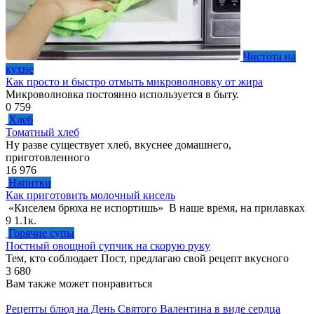
Чистота на
кухне
Как просто и быстро отмыть микроволновку от жира
Микроволновка постоянно используется в быту.
0
759
Хлеб
Томатный хлеб
Ну разве существует хлеб, вкуснее домашнего,
приготовленного
16
976
Напитки
Как приготовить молочный кисель
«Киселем брюха не испортишь» В наше время, на прилавках
9
1.1к.
Горячие супы
Постный овощной супчик на скорую руку
Тем, кто соблюдает Пост, предлагаю свой рецепт вкусного
3
680
Вам также может понравиться
Рецепты блюд на День Святого Валентина в виде сердца