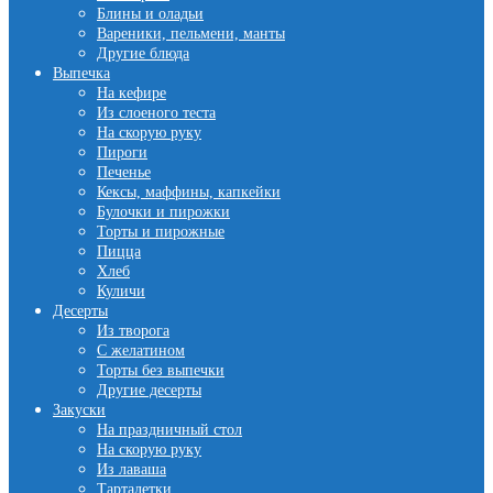
Блины и оладьи
Вареники, пельмени, манты
Другие блюда
Выпечка
На кефире
Из слоеного теста
На скорую руку
Пироги
Печенье
Кексы, маффины, капкейки
Булочки и пирожки
Торты и пирожные
Пицца
Хлеб
Куличи
Десерты
Из творога
С желатином
Торты без выпечки
Другие десерты
Закуски
На праздничный стол
На скорую руку
Из лаваша
Тарталетки