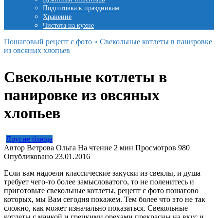
Подготовка к праздникам
Хранение
Чистота на кухне
Пошаговый рецепт с фото
»
Свекольные котлеты в панировке
из овсяных хлопьев
Свекольные котлеты в
панировке из овсяных
хлопьев
Другие блюда
Автор
Ветрова Ольга
На чтение
2 мин
Просмотров
980
Опубликовано
23.01.2016
Если вам надоели классические закуски из свеклы, и душа
требует чего-то более замысловатого, то не поленитесь и
приготовьте свекольные котлеты, рецепт с фото пошагово
которых, мы Вам сегодня покажем. Тем более что это не так
сложно, как может изначально показаться. Свекольные
котлеты с манкой и грецкими орехами прекрасны на вкус и