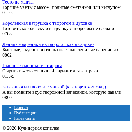
Тесто на манты
Горячие манты с мясом, политые сметанкой или кетчупом —
0
1.2к.
Королевская ватрушка с творогом в духовке
Готовить королевскую ватрушку с творогом не сложно
0
708
Ленивые вареники из творога «как в садике»
Быстрые, вкусные и очень полезные ленивые варение из
0
802
Пышные сырники из творога
Сырники – это отличный вариант для завтрака.
0
1.5к.
Запеканка из творога с манкой (как в детском саду)
А вы помните вкус творожной запеканки, которую давали
0
860
Главная
Публикации
Карта сайта
© 2026 Кулинарная копилка