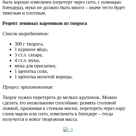
быть хорошо измельчен (перетерт через сито, с помощью
блендера), муки не должно быть много – иначе тесто будет
тяжелым и плотным.
Рецепт ленивых вареников из творога
Список ингредиентов:
300 г творога,
1 куриное яйцо,
3 ст.л. сахара,
4 ст.л. муки,
мука для присыпки,
1 щепотка соли,
1 щепотка молотой корицы.
Процесс приготовления:
Творог нужно перетереть до мелких крупинок. Можно
сделать это несколькими способами: размять столовой
ложкой, прижимая к стенкам миски, перетереть через пару
слоев марли или сито, измельчить в блендере – тогда
получится и вовсе творожная масса.