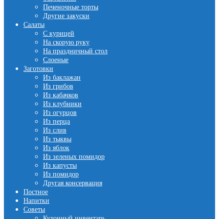
Печеночные торты
Другие закуски
Салаты
С курицей
На скорую руку
На праздничный стол
Слоеные
Заготовки
Из баклажан
Из грибов
Из кабачков
Из клубники
Из огурцов
Из перца
Из слив
Из тыквы
Из яблок
Из зеленых помидор
Из капусты
Из помидор
Другая консервация
Постное
Напитки
Советы
Кухонный инвентарь