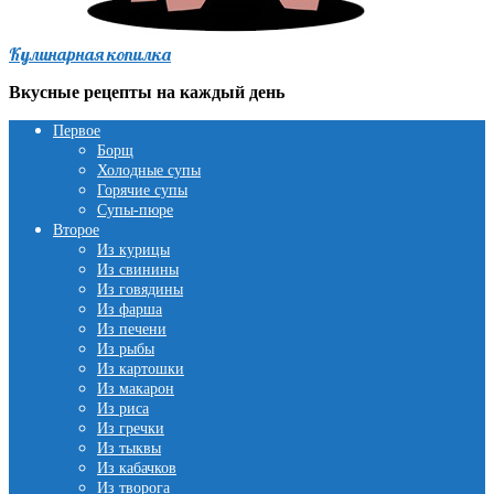
Кулинарная копилка
Вкусные рецепты на каждый день
Первое
Борщ
Холодные супы
Горячие супы
Супы-пюре
Второе
Из курицы
Из свинины
Из говядины
Из фарша
Из печени
Из рыбы
Из картошки
Из макарон
Из риса
Из гречки
Из тыквы
Из кабачков
Из творога