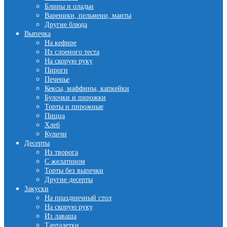
Блины и оладьи
Вареники, пельмени, манты
Другие блюда
Выпечка
На кефире
Из слоеного теста
На скорую руку
Пироги
Печенье
Кексы, маффины, капкейки
Булочки и пирожки
Торты и пирожные
Пицца
Хлеб
Куличи
Десерты
Из творога
С желатином
Торты без выпечки
Другие десерты
Закуски
На праздничный стол
На скорую руку
Из лаваша
Тарталетки