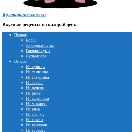
Кулинарная копилка
Вкусные рецепты на каждый день
Первое
Борщ
Холодные супы
Горячие супы
Супы-пюре
Второе
Из курицы
Из свинины
Из говядины
Из фарша
Из печени
Из рыбы
Из картошки
Из макарон
Из риса
Из гречки
Из тыквы
Из кабачков
Из творога