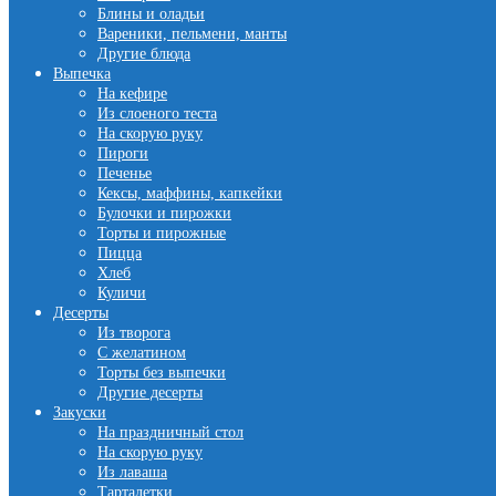
Блины и оладьи
Вареники, пельмени, манты
Другие блюда
Выпечка
На кефире
Из слоеного теста
На скорую руку
Пироги
Печенье
Кексы, маффины, капкейки
Булочки и пирожки
Торты и пирожные
Пицца
Хлеб
Куличи
Десерты
Из творога
С желатином
Торты без выпечки
Другие десерты
Закуски
На праздничный стол
На скорую руку
Из лаваша
Тарталетки