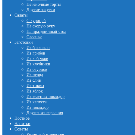
Печеночные торты
Другие закуски
Салаты
С курицей
На скорую руку
На праздничный стол
Слоеные
Заготовки
Из баклажан
Из грибов
Из кабачков
Из клубники
Из огурцов
Из перца
Из слив
Из тыквы
Из яблок
Из зеленых помидор
Из капусты
Из помидор
Другая консервация
Постное
Напитки
Советы
Кухонный инвентарь