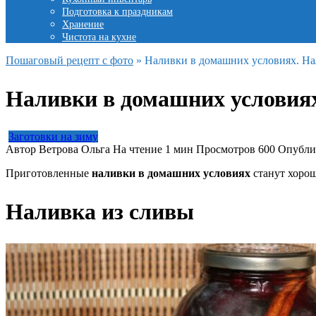
Подготовка к праздникам
Хранение
Чистота на кухне
Пошаговый рецепт с фото
»
Наливки в домашних условиях. На
Наливки в домашних условиях
Заготовки на зиму
Автор
Ветрова Ольга
На чтение
1 мин
Просмотров
600
Опубли
Приготовленные
наливки в домашних условиях
станут хоро
Наливка из сливы