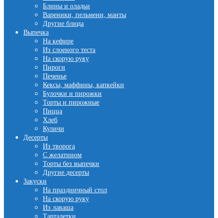
Блины и оладьи
Вареники, пельмени, манты
Другие блюда
Выпечка
На кефире
Из слоеного теста
На скорую руку
Пироги
Печенье
Кексы, маффины, капкейки
Булочки и пирожки
Торты и пирожные
Пицца
Хлеб
Куличи
Десерты
Из творога
С желатином
Торты без выпечки
Другие десерты
Закуски
На праздничный стол
На скорую руку
Из лаваша
Тарталетки