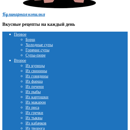
Кулинарная копилка
Вкусные рецепты на каждый день
Первое
Борщ
Холодные супы
Горячие супы
Супы-пюре
Второе
Из курицы
Из свинины
Из говядины
Из фарша
Из печени
Из рыбы
Из картошки
Из макарон
Из риса
Из гречки
Из тыквы
Из кабачков
Из творога