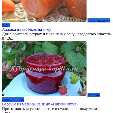
Заготовки на
зиму
Аджика из кабачков на зиму
Для любителей острых и пикантных блюд, предлагаю закатать
0
1.2к.
Другая
консервация
Варенье из малины на зиму «Пятиминутка»
Приготовить вкусное варенье из малины на зиму можно