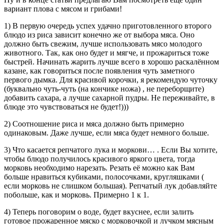
вариант плова с мясом и грибами!
1) В первую очередь успех удачно приготовленного второго
блюдо из риса зависит конечно же от выбора мяса. Оно
должно быть свежим, лучше использовать мясо молодого
животного. Так, как оно будет и мягче, и прожариться тоже
быстрей. Начинать жарить лучше всего в хорошо раскалённом
казане, как говориться после появления чуть заметного
первого дымка. Для красивой корочки, я рекомендую чуточку
(буквально чуть-чуть (на кончике ножа) , не переборщите)
добавить сахара, а лучше сахарной пудры. Не переживайте, в
блюде это чувствоваться не будет!)))
2) Соотношение риса и мяса должно быть примерно
одинаковым. Даже лучше, если мяса будет немного больше.
3) Что касается репчатого лука и моркови… . Если Вы хотите,
чтобы блюдо получилось красивого яркого цвета, тогда
морковь необходимо нарезать. Резать её можно как Вам
больше нравиться кубиками, полосочками, кругляшками (
если морковь не слишком большая). Репчатый лук добавляйте
побольше, как и морковь. Примерно 1 к 1.
4) Теперь поговорим о воде, будет вкуснее, если залить
готовое прожаренное мяско с морковочкой и лучком мясным