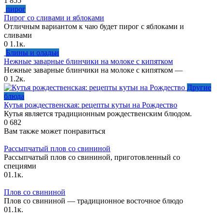
1
855
пирог
Пирог со сливами и яблоками
Отличным вариантом к чаю будет пирог с яблоками и
сливами
0
1.1к.
Блины и оладьи
Нежные заварные блинчики на молоке с кипятком
Нежные заварные блинчики на молоке с кипятком —
0
1.2к.
Другие
блюда
Кутья рождественская: рецепты кутьи на Рождество
Кутья является традиционным рождественским блюдом.
0
682
Вам также может понравиться
Рассыпчатый плов со свининой
Рассыпчатый плов со свининой, приготовленный со
специями
0
1.1к.
Плов со свининой
Плов со свининой — традиционное восточное блюдо
0
1.1к.