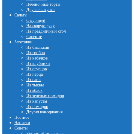
Печеночные торты
Другие закуски
Салаты
С курицей
На скорую руку
На праздничный стол
Слоеные
Заготовки
Из баклажан
Из грибов
Из кабачков
Из клубники
Из огурцов
Из перца
Из слив
Из тыквы
Из яблок
Из зеленых помидор
Из капусты
Из помидор
Другая консервация
Постное
Напитки
Советы
Кухонный инвентарь