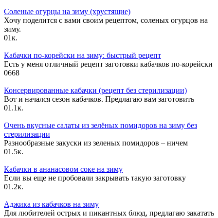
Соленые огурцы на зиму (хрустящие)
Хочу поделится с вами своим рецептом, соленых огурцов на
зиму.
0
1к.
Кабачки по-корейски на зиму: быстрый рецепт
Есть у меня отличный рецепт заготовки кабачков по-корейски
0
668
Консервированные кабачки (рецепт без стерилизации)
Вот и начался сезон кабачков. Предлагаю вам заготовить
0
1.1к.
Очень вкусные салаты из зелёных помидоров на зиму без
стерилизации
Разнообразные закуски из зеленых помидоров – ничем
0
1.5к.
Кабачки в ананасовом соке на зиму
Если вы еще не пробовали закрывать такую заготовку
0
1.2к.
Аджика из кабачков на зиму
Для любителей острых и пикантных блюд, предлагаю закатать