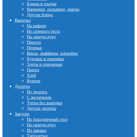
Блины и оладьи
Вареники, пельмени, манты
Другие блюда
Выпечка
На кефире
Из слоеного теста
На скорую руку
Пироги
Печенье
Кексы, маффины, капкейки
Булочки и пирожки
Торты и пирожные
Пицца
Хлеб
Куличи
Десерты
Из творога
С желатином
Торты без выпечки
Другие десерты
Закуски
На праздничный стол
На скорую руку
Из лаваша
Тарталетки