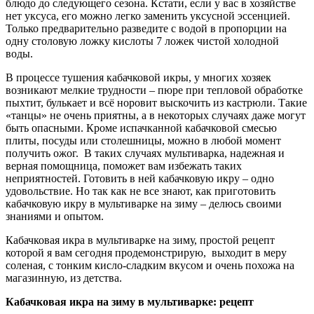
блюдо до следующего сезона. Кстати, если у вас в хозяйстве
нет уксуса, его можно легко заменить уксусной эссенцией.
Только предварительно разведите с водой в пропорции на
одну столовую ложку кислоты 7 ложек чистой холодной
воды.
В процессе тушения кабачковой икры, у многих хозяек
возникают мелкие трудности – пюре при тепловой обработке
пыхтит, булькает и всё норовит выскочить из кастрюли. Такие
«танцы» не очень приятны, а в некоторых случаях даже могут
быть опасными. Кроме испачканной кабачковой смесью
плиты, посуды или столешницы, можно в любой момент
получить ожог. В таких случаях мультиварка, надежная и
верная помощница, поможет вам избежать таких
неприятностей. Готовить в ней кабачковую икру – одно
удовольствие. Но так как не все знают, как приготовить
кабачковую икру в мультиварке на зиму – делюсь своими
знаниями и опытом.
Кабачковая икра в мультиварке на зиму, простой рецепт
которой я вам сегодня продемонстрирую, выходит в меру
соленая, с тонким кисло-сладким вкусом и очень похожа на
магазинную, из детства.
Кабачковая икра на зиму в мультиварке: рецепт