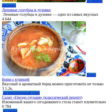
из фарша
мясного
Ленивые голубцы в духовке
Ленивые голубцы в духовке — одно из самых вкусных
4
644
Борщ
Борщ с курицей
Вкусный и ароматный борщ можно приготовить не только
3
1.2к.
на праздничный стол
Салат «Гнездо глухаря» (классический рецепт)
Изюминкой вашего сегодняшнего стола станет изумительно
0
784
из рыбы