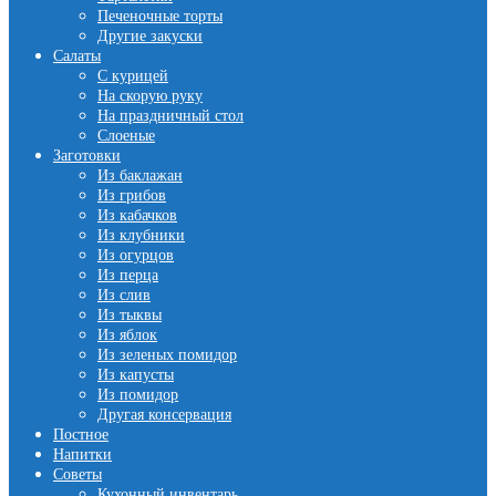
Печеночные торты
Другие закуски
Салаты
С курицей
На скорую руку
На праздничный стол
Слоеные
Заготовки
Из баклажан
Из грибов
Из кабачков
Из клубники
Из огурцов
Из перца
Из слив
Из тыквы
Из яблок
Из зеленых помидор
Из капусты
Из помидор
Другая консервация
Постное
Напитки
Советы
Кухонный инвентарь