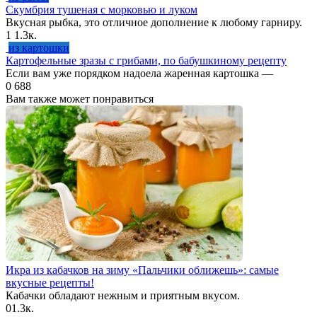
Скумбрия тушеная с морковью и луком
Вкусная рыбка, это отличное дополнение к любому гарниру.
1
1.3к.
из картошки
Картофельные зразы с грибами, по бабушкиному рецепту
Если вам уже порядком надоела жаренная картошка —
0
688
Вам также может понравиться
Икра из кабачков на зиму «Пальчики оближешь»: самые
вкусные рецепты!
Кабачки обладают нежным и приятным вкусом.
0
1.3к.