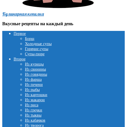
Кулинарная копилка
Вкусные рецепты на каждый день
Первое
Борщ
Холодные супы
Горячие супы
Супы-пюре
Второе
Из курицы
Из свинины
Из говядины
Из фарша
Из печени
Из рыбы
Из картошки
Из макарон
Из риса
Из гречки
Из тыквы
Из кабачков
Из творога