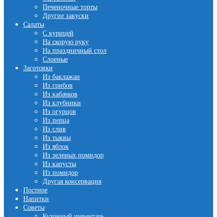
Печеночные торты
Другие закуски
Салаты
С курицей
На скорую руку
На праздничный стол
Слоеные
Заготовки
Из баклажан
Из грибов
Из кабачков
Из клубники
Из огурцов
Из перца
Из слив
Из тыквы
Из яблок
Из зеленых помидор
Из капусты
Из помидор
Другая консервация
Постное
Напитки
Советы
Кухонный инвентарь