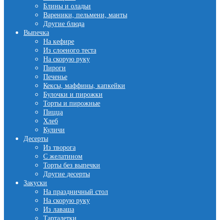
Блины и оладьи
Вареники, пельмени, манты
Другие блюда
Выпечка
На кефире
Из слоеного теста
На скорую руку
Пироги
Печенье
Кексы, маффины, капкейки
Булочки и пирожки
Торты и пирожные
Пицца
Хлеб
Куличи
Десерты
Из творога
С желатином
Торты без выпечки
Другие десерты
Закуски
На праздничный стол
На скорую руку
Из лаваша
Тарталетки