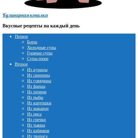
Кулинарная копилка
Вкусные рецепты на каждый день
Первое
Борщ
Холодные супы
Горячие супы
Супы-пюре
Второе
Из курицы
Из свинины
Из говядины
Из фарша
Из печени
Из рыбы
Из картошки
Из макарон
Из риса
Из гречки
Из тыквы
Из кабачков
Из творога