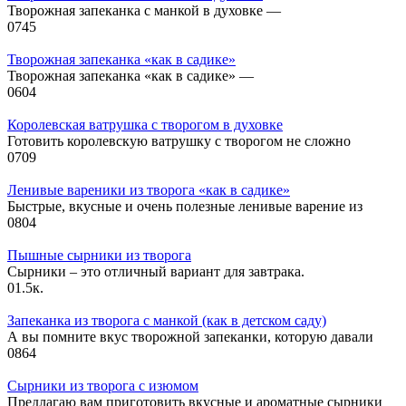
Творожная запеканка с манкой в духовке —
0
745
Творожная запеканка «как в садике»
Творожная запеканка «как в садике» —
0
604
Королевская ватрушка с творогом в духовке
Готовить королевскую ватрушку с творогом не сложно
0
709
Ленивые вареники из творога «как в садике»
Быстрые, вкусные и очень полезные ленивые варение из
0
804
Пышные сырники из творога
Сырники – это отличный вариант для завтрака.
0
1.5к.
Запеканка из творога с манкой (как в детском саду)
А вы помните вкус творожной запеканки, которую давали
0
864
Сырники из творога с изюмом
Предлагаю вам приготовить вкусные и ароматные сырники