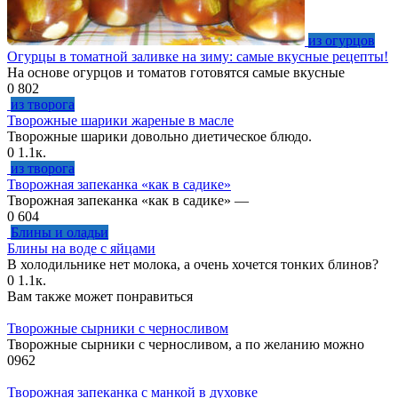
из огурцов
Огурцы в томатной заливке на зиму: самые вкусные рецепты!
На основе огурцов и томатов готовятся самые вкусные
0
802
из творога
Творожные шарики жареные в масле
Творожные шарики довольно диетическое блюдо.
0
1.1к.
из творога
Творожная запеканка «как в садике»
Творожная запеканка «как в садике» —
0
604
Блины и оладьи
Блины на воде с яйцами
В холодильнике нет молока, а очень хочется тонких блинов?
0
1.1к.
Вам также может понравиться
Творожные сырники с черносливом
Творожные сырники с черносливом, а по желанию можно
0
962
Творожная запеканка с манкой в духовке