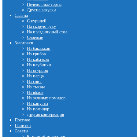
Печеночные торты
Другие закуски
Салаты
С курицей
На скорую руку
На праздничный стол
Слоеные
Заготовки
Из баклажан
Из грибов
Из кабачков
Из клубники
Из огурцов
Из перца
Из слив
Из тыквы
Из яблок
Из зеленых помидор
Из капусты
Из помидор
Другая консервация
Постное
Напитки
Советы
Кухонный инвентарь