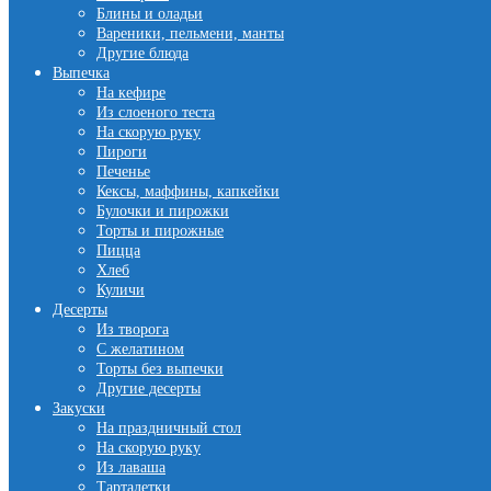
Блины и оладьи
Вареники, пельмени, манты
Другие блюда
Выпечка
На кефире
Из слоеного теста
На скорую руку
Пироги
Печенье
Кексы, маффины, капкейки
Булочки и пирожки
Торты и пирожные
Пицца
Хлеб
Куличи
Десерты
Из творога
С желатином
Торты без выпечки
Другие десерты
Закуски
На праздничный стол
На скорую руку
Из лаваша
Тарталетки