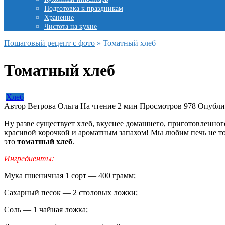
Подготовка к праздникам
Хранение
Чистота на кухне
Пошаговый рецепт с фото
»
Томатный хлеб
Томатный хлеб
Хлеб
Автор
Ветрова Ольга
На чтение
2 мин
Просмотров
978
Опубли
Ну разве существует хлеб, вкуснее домашнего, приготовленно
красивой корочкой и ароматным запахом! Мы любим печь не т
это
томатный хлеб
.
Ингредиенты:
Мука пшеничная 1 сорт — 400 грамм;
Сахарный песок — 2 столовых ложки;
Соль — 1 чайная ложка;