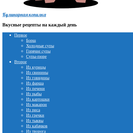
Кулинарная копилка
Вкусные рецепты на каждый день
Первое
Борщ
Холодные супы
Горячие супы
Супы-пюре
Второе
Из курицы
Из свинины
Из говядины
Из фарша
Из печени
Из рыбы
Из картошки
Из макарон
Из риса
Из гречки
Из тыквы
Из кабачков
Из творога