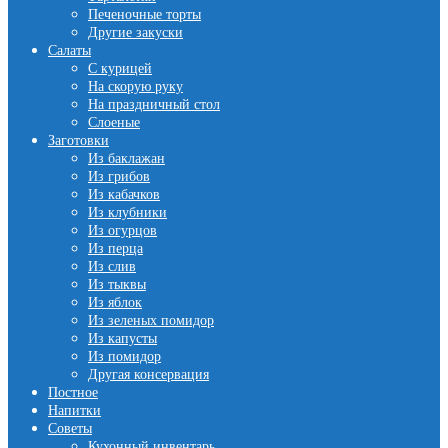
Печеночные торты
Другие закуски
Салаты
С курицей
На скорую руку
На праздничный стол
Слоеные
Заготовки
Из баклажан
Из грибов
Из кабачков
Из клубники
Из огурцов
Из перца
Из слив
Из тыквы
Из яблок
Из зеленых помидор
Из капусты
Из помидор
Другая консервация
Постное
Напитки
Советы
Кухонный инвентарь