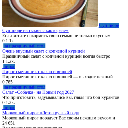
Суп-пюре
Суп-пюре из тыквы с картофелем
Если хотите накормить свою семью не только вкусным
0
1.1к.
на праздничный стол
Очень вкусный салат с копченой курицей
Праздничный салат с копченой курицей всегда быстро
1
1.2к.
пирог
Пирог сметанник с какао и вишней
Пирог сметанник с какао и вишней — выходит нежный
0
785
на праздничный стол
Салат «Собачка» на Новый год 2027
Что приготовить, задумывались вы, глядя что бой курантов
0
1.2к.
пирог
Морковный пирог «Лето круглый год»
Морковный пирог порадует Вас своим нежным вкусом и
24
651