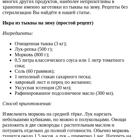
многих других продуктов, наиболее неприхотливы в
хранении именно заготовки из тыквы на зиму. Рецепты без
стерилизации Вы найдёте в нашей статье.
Икра из тыквы на зиму (простой рецепт)
Ингредиенты:
Очищенная тыква (3 кг);
Лук-репка (500 г);
Морковь (800 г);
0,5 литра классического соуса или 1 литр томатного
сока;
Соль (60 граммов);
1 неполный стакан сахарного песка;
лавровый лист и перец по желанию;
Уксусная эссенция (20 мл);
Рафинированное подсолнечное масло (300 мл).
Способ приготовления:
Измельчить морковь на средней тёрке. Лук нарезать
небольшими кубиками, но можно и полукольцами. Овощи
разложить в две сковороды с растительным маслом и
потушить отдельно до полной готовности. Обычно морковь
тушится около 1,5 часов, а лук – примерно 1 час. Натереть на