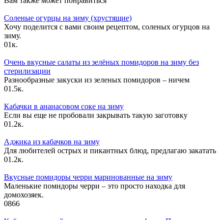
Вам также может понравиться
Соленые огурцы на зиму (хрустящие)
Хочу поделится с вами своим рецептом, соленых огурцов на
зиму.
0
1к.
Очень вкусные салаты из зелёных помидоров на зиму без
стерилизации
Разнообразные закуски из зеленых помидоров – ничем
0
1.5к.
Кабачки в ананасовом соке на зиму
Если вы еще не пробовали закрывать такую заготовку
0
1.2к.
Аджика из кабачков на зиму
Для любителей острых и пикантных блюд, предлагаю закатать
0
1.2к.
Вкусные помидоры черри маринованные на зиму
Маленькие помидоры черри – это просто находка для
домохозяек.
0
866