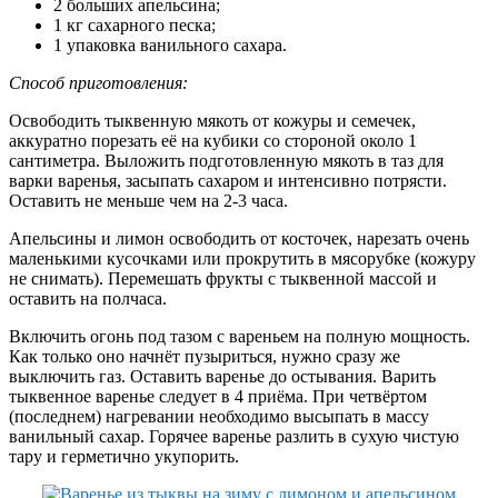
2 больших апельсина;
1 кг сахарного песка;
1 упаковка ванильного сахара.
Способ приготовления:
Освободить тыквенную мякоть от кожуры и семечек,
аккуратно порезать её на кубики со стороной около 1
сантиметра. Выложить подготовленную мякоть в таз для
варки варенья, засыпать сахаром и интенсивно потрясти.
Оставить не меньше чем на 2-3 часа.
Апельсины и лимон освободить от косточек, нарезать очень
маленькими кусочками или прокрутить в мясорубке (кожуру
не снимать). Перемешать фрукты с тыквенной массой и
оставить на полчаса.
Включить огонь под тазом с вареньем на полную мощность.
Как только оно начнёт пузыриться, нужно сразу же
выключить газ. Оставить варенье до остывания. Варить
тыквенное варенье следует в 4 приёма. При четвёртом
(последнем) нагревании необходимо высыпать в массу
ванильный сахар. Горячее варенье разлить в сухую чистую
тару и герметично укупорить.