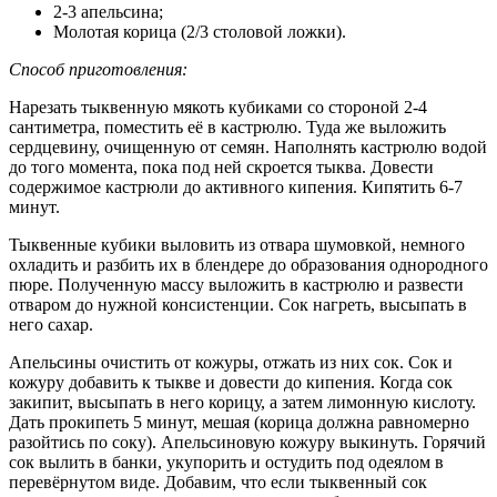
2-3 апельсина;
Молотая корица (2/3 столовой ложки).
Способ приготовления:
Нарезать тыквенную мякоть кубиками со стороной 2-4
сантиметра, поместить её в кастрюлю. Туда же выложить
сердцевину, очищенную от семян. Наполнять кастрюлю водой
до того момента, пока под ней скроется тыква. Довести
содержимое кастрюли до активного кипения. Кипятить 6-7
минут.
Тыквенные кубики выловить из отвара шумовкой, немного
охладить и разбить их в блендере до образования однородного
пюре. Полученную массу выложить в кастрюлю и развести
отваром до нужной консистенции. Сок нагреть, высыпать в
него сахар.
Апельсины очистить от кожуры, отжать из них сок. Сок и
кожуру добавить к тыкве и довести до кипения. Когда сок
закипит, высыпать в него корицу, а затем лимонную кислоту.
Дать прокипеть 5 минут, мешая (корица должна равномерно
разойтись по соку). Апельсиновую кожуру выкинуть. Горячий
сок вылить в банки, укупорить и остудить под одеялом в
перевёрнутом виде. Добавим, что если тыквенный сок