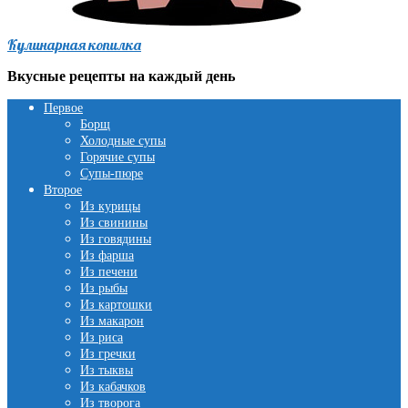
Кулинарная копилка
Вкусные рецепты на каждый день
Первое
Борщ
Холодные супы
Горячие супы
Супы-пюре
Второе
Из курицы
Из свинины
Из говядины
Из фарша
Из печени
Из рыбы
Из картошки
Из макарон
Из риса
Из гречки
Из тыквы
Из кабачков
Из творога