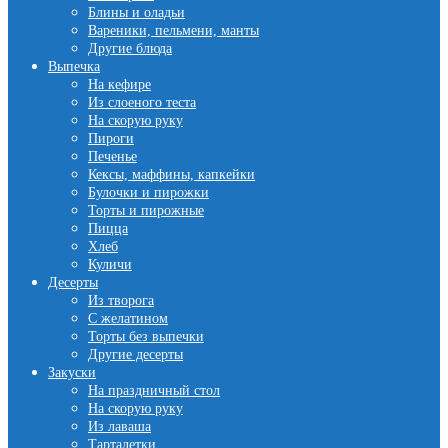
Блины и оладьи
Вареники, пельмени, манты
Другие блюда
Выпечка
На кефире
Из слоеного теста
На скорую руку
Пироги
Печенье
Кексы, маффины, капкейки
Булочки и пирожки
Торты и пирожные
Пицца
Хлеб
Куличи
Десерты
Из творога
С желатином
Торты без выпечки
Другие десерты
Закуски
На праздничный стол
На скорую руку
Из лаваша
Тарталетки