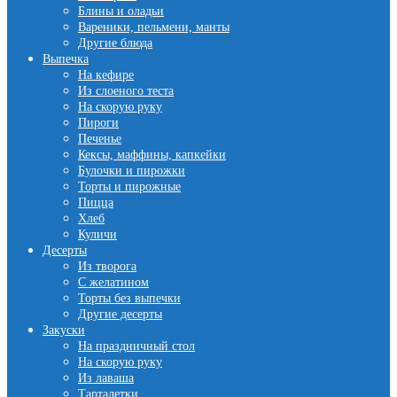
Блины и оладьи
Вареники, пельмени, манты
Другие блюда
Выпечка
На кефире
Из слоеного теста
На скорую руку
Пироги
Печенье
Кексы, маффины, капкейки
Булочки и пирожки
Торты и пирожные
Пицца
Хлеб
Куличи
Десерты
Из творога
С желатином
Торты без выпечки
Другие десерты
Закуски
На праздничный стол
На скорую руку
Из лаваша
Тарталетки