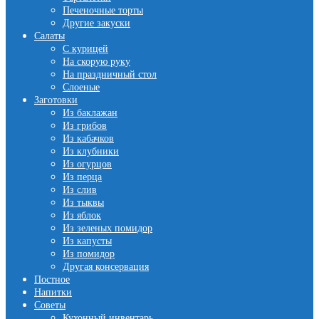
Печеночные торты
Другие закуски
Салаты
С курицей
На скорую руку
На праздничный стол
Слоеные
Заготовки
Из баклажан
Из грибов
Из кабачков
Из клубники
Из огурцов
Из перца
Из слив
Из тыквы
Из яблок
Из зеленых помидор
Из капусты
Из помидор
Другая консервация
Постное
Напитки
Советы
Кухонный инвентарь