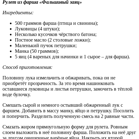
Рулет из фарша «Фальшивый заяц»
Ингредиенты:
500 граммов фарша (птица и свинина);
Луковицы (4 штуки);
Несколько кусочков чёрствого батона;
Постное масло (2 столовые ложки);
Маленький пучок петрушки;
Манка (50 граммов);
5 яиц (4 вареных для начинки и 1 сырое – для фарша).
Способ приготовления:
Половину лука измельчить и обжаривать, пока он не
приобретёт прозрачность. За это время нашинковать
оставшиеся луковицы и листья петрушки, замочить в тёплой
воде булочку.
Смешать сырой и немного остывший обжаренный лук с
фаршем. Добавить в массу манку, яйцо и петрушку. Посолить
и поперчить. Разделить полученную смесь на 2 равные части.
Смазать жиром прямоугольную форму для рулета. Ровным
слоем выложить в неё половину фарша. Положить на неё друг
за другом очищенные варёные яйца. Накрыть их второй