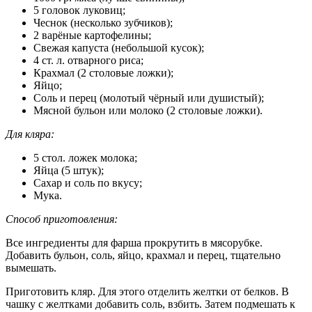
5 головок луковиц;
Чеснок (несколько зубчиков);
2 варёные картофелины;
Свежая капуста (небольшой кусок);
4 ст. л. отварного риса;
Крахмал (2 столовые ложки);
Яйцо;
Соль и перец (молотый чёрный или душистый);
Мясной бульон или молоко (2 столовые ложки).
Для кляра:
5 стол. ложек молока;
Яйца (5 штук);
Сахар и соль по вкусу;
Мука.
Способ приготовления:
Все ингредиенты для фарша прокрутить в мясорубке.
Добавить бульон, соль, яйцо, крахмал и перец, тщательно
вымешать.
Приготовить кляр. Для этого отделить желтки от белков. В
чашку с желтками добавить соль, взбить. Затем подмешать к