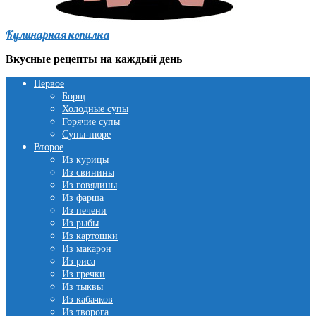
Кулинарная копилка
Вкусные рецепты на каждый день
Первое
Борщ
Холодные супы
Горячие супы
Супы-пюре
Второе
Из курицы
Из свинины
Из говядины
Из фарша
Из печени
Из рыбы
Из картошки
Из макарон
Из риса
Из гречки
Из тыквы
Из кабачков
Из творога