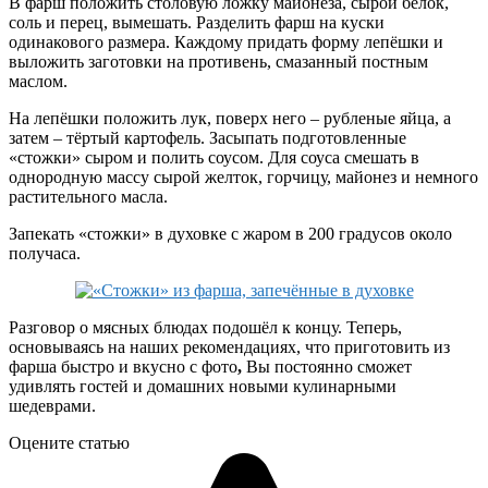
В фарш положить столовую ложку майонеза, сырой белок,
соль и перец, вымешать. Разделить фарш на куски
одинакового размера. Каждому придать форму лепёшки и
выложить заготовки на противень, смазанный постным
маслом.
На лепёшки положить лук, поверх него – рубленые яйца, а
затем – тёртый картофель. Засыпать подготовленные
«стожки» сыром и полить соусом. Для соуса смешать в
однородную массу сырой желток, горчицу, майонез и немного
растительного масла.
Запекать «стожки» в духовке с жаром в 200 градусов около
получаса.
Разговор о мясных блюдах подошёл к концу. Теперь,
основываясь на наших рекомендациях, что приготовить из
фарша быстро и вкусно с фото
,
Вы постоянно сможет
удивлять гостей и домашних новыми кулинарными
шедеврами.
Оцените статью