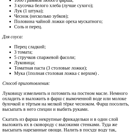
1000 граммов любого фарша;
3 кусочка белого хлеба (лучше сухого);
Лук (1 штука);
Чеснок (несколько зубков);
Половина чайной ложки ореха мускатного;
Соль и перец.
Для соуса:
Перец сладкий;
3 томата;
5 стручков спаржевой фасоли;
Луковица;
Томатная паста (3 столовые ложки);
Мука (1полная столовая ложка с верхом) .
Способ приготовления:
Луковицу измельчить и потомить на постном масле. Немного
охладить и выложить в фарш с вымоченной воде или молоке
булочкой и тёртым на мелкой тёрке чесноком. Фарш посолить,
высыпать в него специи и выбить руками.
Скатать из фарша некрупные фрикадельки и в один слой
выложить их в сковороду с высокими стенками. Туда же
высыпать нарезанные овощи. Налить в посуду воду так,