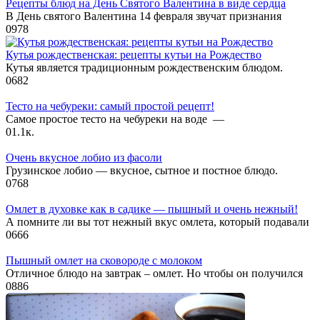
Рецепты блюд на День Святого Валентина в виде сердца
В День святого Валентина 14 февраля звучат признания
0
978
Кутья рождественская: рецепты кутьи на Рождество
Кутья является традиционным рождественским блюдом.
0
682
Тесто на чебуреки: самый простой рецепт!
Самое простое тесто на чебуреки на воде —
0
1.1к.
Очень вкусное лобио из фасоли
Грузинское лобио — вкусное, сытное и постное блюдо.
0
768
Омлет в духовке как в садике — пышный и очень нежный!
А помните ли вы тот нежный вкус омлета, который подавали
0
666
Пышный омлет на сковороде с молоком
Отличное блюдо на завтрак – омлет. Но чтобы он получился
0
886