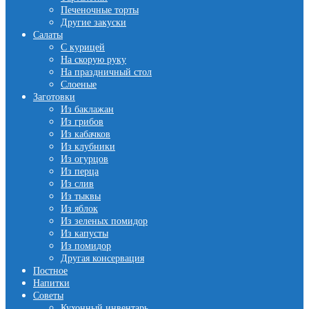
Печеночные торты
Другие закуски
Салаты
С курицей
На скорую руку
На праздничный стол
Слоеные
Заготовки
Из баклажан
Из грибов
Из кабачков
Из клубники
Из огурцов
Из перца
Из слив
Из тыквы
Из яблок
Из зеленых помидор
Из капусты
Из помидор
Другая консервация
Постное
Напитки
Советы
Кухонный инвентарь