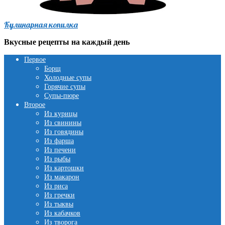
Кулинарная копилка
Вкусные рецепты на каждый день
Первое
Борщ
Холодные супы
Горячие супы
Супы-пюре
Второе
Из курицы
Из свинины
Из говядины
Из фарша
Из печени
Из рыбы
Из картошки
Из макарон
Из риса
Из гречки
Из тыквы
Из кабачков
Из творога