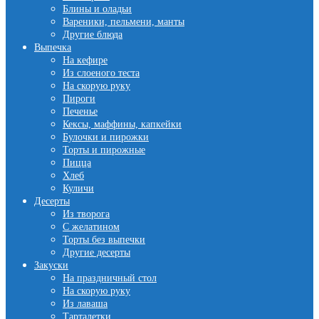
Блины и оладьи
Вареники, пельмени, манты
Другие блюда
Выпечка
На кефире
Из слоеного теста
На скорую руку
Пироги
Печенье
Кексы, маффины, капкейки
Булочки и пирожки
Торты и пирожные
Пицца
Хлеб
Куличи
Десерты
Из творога
С желатином
Торты без выпечки
Другие десерты
Закуски
На праздничный стол
На скорую руку
Из лаваша
Тарталетки