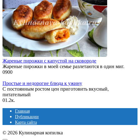
Жареные пирожки с капустой на сковороде
Жареные пирожки в моей семье разлетаются в один миг.
0
900
Простые и недорогие блюда к ужину
С постоянным ростом цен приготовить вкусный,
питательный
0
1.2к.
Главная
Публикации
Карта сайта
© 2026 Кулинарная копилка