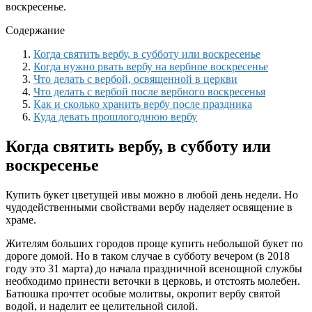
воскресенье.
Содержание
Когда святить вербу, в субботу или воскресенье
Когда нужно рвать вербу на вербное воскресенье
Что делать с вербой, освященной в церкви
Что делать с вербой после вербного воскресенья
Как и сколько хранить вербу после праздника
Куда девать прошлогоднюю вербу
Когда святить вербу, в субботу или
воскресенье
Купить букет цветущей ивы можно в любой день недели. Но
чудодейственными свойствами вербу наделяет освящение в
храме.
Жителям больших городов проще купить небольшой букет по
дороге домой. Но в таком случае в субботу вечером (в 2018
году это 31 марта) до начала праздничной всенощной службы
необходимо принести веточки в церковь, и отстоять молебен.
Батюшка прочтет особые молитвы, окропит вербу святой
водой, и наделит ее целительной силой.