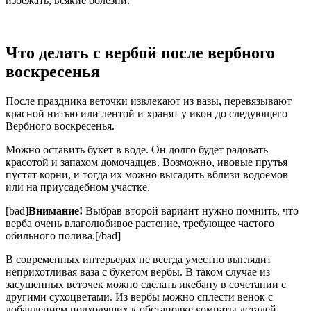
избежать, всякие болезни.
Что делать с вербой после вербного
воскресенья
После праздника веточки извлекают из вазы, перевязывают
красной нитью или лентой и хранят у икон до следующего
Вербного воскресенья.
Можно оставить букет в воде. Он долго будет радовать
красотой и запахом домочадцев. Возможно, ивовые прутья
пустят корни, и тогда их можно высадить вблизи водоемов
или на приусадебном участке.
[bad]
Внимание!
Выбрав второй вариант нужно помнить, что
верба очень влаголюбивое растение, требующее частого
обильного полива.[/bad]
В современных интерьерах не всегда уместно выглядит
неприхотливая ваза с букетом вербы. В таком случае из
засушенных веточек можно сделать икебану в сочетании с
другими сухоцветами. Из вербы можно сплести венок с
добавлением подходящих к обстановке комнаты деталей.