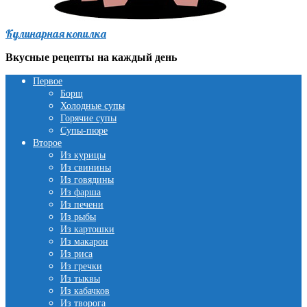
Кулинарная копилка
Вкусные рецепты на каждый день
Первое
Борщ
Холодные супы
Горячие супы
Супы-пюре
Второе
Из курицы
Из свинины
Из говядины
Из фарша
Из печени
Из рыбы
Из картошки
Из макарон
Из риса
Из гречки
Из тыквы
Из кабачков
Из творога