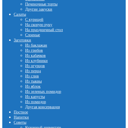
Печеночные торты
Другие закуски
Салаты
С курицей
На скорую руку
На праздничный стол
Слоеные
Заготовки
Из баклажан
Из грибов
Из кабачков
Из клубники
Из огурцов
Из перца
Из слив
Из тыквы
Из яблок
Из зеленых помидор
Из капусты
Из помидор
Другая консервация
Постное
Напитки
Советы
Кухонный инвентарь