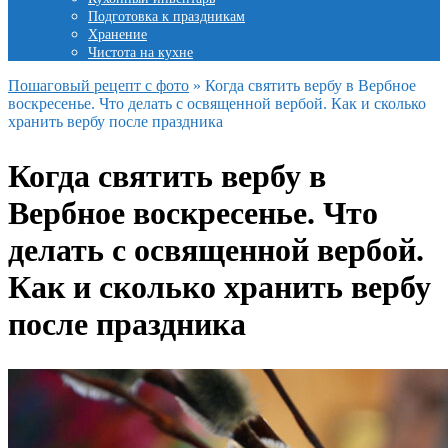
Подготовка к праздникам
Хранение
Чистота на кухне
Пошаговый рецепт с фото
»
Когда святить вербу в Вербное
воскресенье. Что делать с освященной вербой. Как и сколько
хранить вербу после праздника
Когда святить вербу в
Вербное воскресенье. Что
делать с освященной вербой.
Как и сколько хранить вербу
после праздника