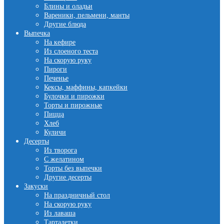
Блины и оладьи
Вареники, пельмени, манты
Другие блюда
Выпечка
На кефире
Из слоеного теста
На скорую руку
Пироги
Печенье
Кексы, маффины, капкейки
Булочки и пирожки
Торты и пирожные
Пицца
Хлеб
Куличи
Десерты
Из творога
С желатином
Торты без выпечки
Другие десерты
Закуски
На праздничный стол
На скорую руку
Из лаваша
Тарталетки