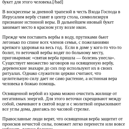
букет для этого человека.[/bad]
В воскресенье за дневной трапезой в честь Входа Господа в
Иерусалим вербу ставят в центр стола, символизируя
признание истинной веры. В дальнейшем ивовый букет
занимает место в красном углу возле икон.
Прежде чем поставить вербы в воду, прутиками бьют
легонько по спине всех членов семьи, с пожеланиями
крепкого здоровья на весь год. Если в доме у кого-то что-то
болит, то веточкой вербы водят по больному месту,
приговаривая: «святая верба пришла — болезнь унесла».
Существует множество заговоров на освященную вербу,
деревенские знахари до сих пор используют их в своих
ритуалах. Однако служители церкви считают, что
целительную силу дает не само растение, а истинная вера
человека в божью помощь.
Освященной вербой из храма можно очистить жилище от
негативных энергий. Для этого веточки скрещивают между
собой, смачивают в святой воде и с молитвой опрыскивают
все углы дома, двигаясь по часовой стрелке.
Православные люди верят, что освященная верба защитит от
происков нечистой силы, поможет легко перенести или вовсе