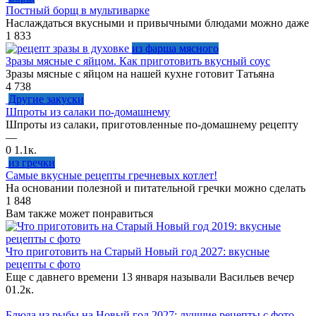
Постный борщ в мультиварке
Наслаждаться вкусными и привычными блюдами можно даже
1
833
из фарша мясного
Зразы мясные с яйцом. Как приготовить вкусный соус
Зразы мясные с яйцом на нашей кухне готовит Татьяна
4
738
Другие закуски
Шпроты из салаки по-домашнему
Шпроты из салаки, приготовленные по-домашнему рецепту
—
0
1.1к.
из гречки
Самые вкусные рецепты гречневых котлет!
На основании полезной и питательной гречки можно сделать
1
848
Вам также может понравиться
Что приготовить на Старый Новый год 2027: вкусные
рецепты с фото
Еще с давнего времени 13 января называли Васильев вечер
0
1.2к.
Блюда из рыбы на Новый год 2027: лучшие рецепты с фото