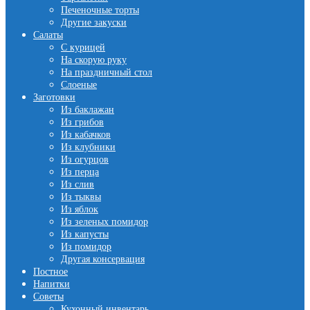
Печеночные торты
Другие закуски
Салаты
С курицей
На скорую руку
На праздничный стол
Слоеные
Заготовки
Из баклажан
Из грибов
Из кабачков
Из клубники
Из огурцов
Из перца
Из слив
Из тыквы
Из яблок
Из зеленых помидор
Из капусты
Из помидор
Другая консервация
Постное
Напитки
Советы
Кухонный инвентарь