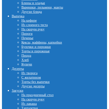
Блины и оладьи
Вареники, пельмени, манты
Другие блюда
Выпечка
На кефире
Из слоеного теста
На скорую руку
Пироги
Печенье
Кексы, маффины, капкейки
Булочки и пирожки
Торты и пирожные
Пицца
Хлеб
Куличи
Десерты
Из творога
С желатином
Торты без выпечки
Другие десерты
Закуски
На праздничный стол
На скорую руку
Из лаваша
Тарталетки