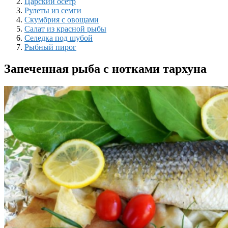
Царский осетр
Рулеты из семги
Скумбрия с овощами
Салат из красной рыбы
Селедка под шубой
Рыбный пирог
Запеченная рыба с нотками тархуна