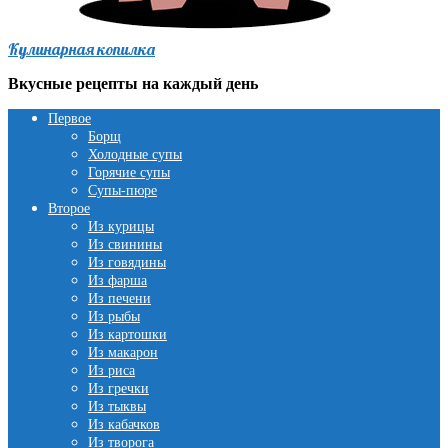
Кулинарная копилка
Вкусные рецепты на каждый день
Первое
Борщ
Холодные супы
Горячие супы
Супы-пюре
Второе
Из курицы
Из свинины
Из говядины
Из фарша
Из печени
Из рыбы
Из картошки
Из макарон
Из риса
Из гречки
Из тыквы
Из кабачков
Из творога