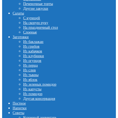
Печеночные торты
Другие закуски
Салаты
С курицей
На скорую руку
На праздничный стол
Слоеные
Заготовки
Из баклажан
Из грибов
Из кабачков
Из клубники
Из огурцов
Из перца
Из слив
Из тыквы
Из яблок
Из зеленых помидор
Из капусты
Из помидор
Другая консервация
Постное
Напитки
Советы
Кухонный инвентарь