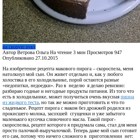
на скорую руку
Автор
Ветрова Ольга
На чтение
3 мин
Просмотров
947
Опубликовано
27.10.2015
На изобретение рецепта макового пирога – скороспела, меня
натолкнул мой сын. Он живет отдельно и, как у любого
холостяка в его холодильнике, порой остаются разные
«недопитки, недоедки». Раз в неделю я делаю ревизию:
разбираю годные и негодные продукты питания. Из того что
есть в холодильнике, может получиться очень вкусная
пицца
из жидкого теста
, но так же можно приготовить и что-то
сладенькое. Рецепт пирога с маком без дрожжей родился из
прокисшего молока, засохшей сгущенки и уже забытого
маленького кусочка сливочного масла. Такой пирог-
скороспелка, рецепт которого я придумала сама, стал для меня
просто палочкой-выручалочкой. Теперь даже мой сын готовит
его сам, потому что ничего сложного в приготовлении нет: