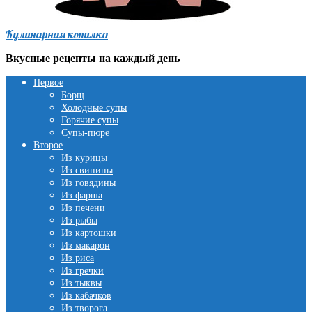
Кулинарная копилка
Вкусные рецепты на каждый день
Первое
Борщ
Холодные супы
Горячие супы
Супы-пюре
Второе
Из курицы
Из свинины
Из говядины
Из фарша
Из печени
Из рыбы
Из картошки
Из макарон
Из риса
Из гречки
Из тыквы
Из кабачков
Из творога