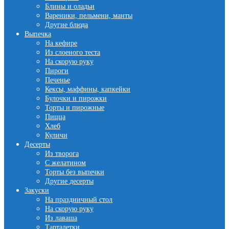
Блины и оладьи
Вареники, пельмени, манты
Другие блюда
Выпечка
На кефире
Из слоеного теста
На скорую руку
Пироги
Печенье
Кексы, маффины, капкейки
Булочки и пирожки
Торты и пирожные
Пицца
Хлеб
Куличи
Десерты
Из творога
С желатином
Торты без выпечки
Другие десерты
Закуски
На праздничный стол
На скорую руку
Из лаваша
Тарталетки