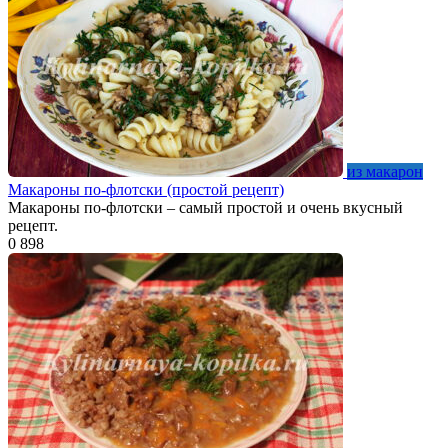
из макарон
Макароны по-флотски (простой рецепт)
Макароны по-флотски – самый простой и очень вкусный
рецепт.
0
898