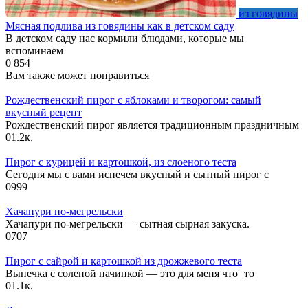
из говядины
Мясная подлива из говядины как в детском саду
В детском саду нас кормили блюдами, которые мы
вспоминаем
0
854
Вам также может понравиться
Рождественский пирог с яблоками и творогом: самый
вкусный рецепт
Рождественский пирог является традиционным праздничным
0
1.2к.
Пирог с курицей и картошкой, из слоеного теста
Сегодня мы с вами испечем вкусный и сытный пирог с
0
999
Хачапури по-мегрельски
Хачапури по-мегрельски — сытная сырная закуска.
0
707
Пирог с сайрой и картошкой из дрожжевого теста
Выпечка с соленой начинкой — это для меня что=то
0
1.1к.