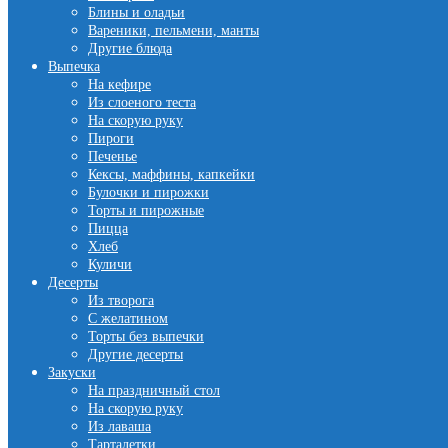
Блины и оладьи
Вареники, пельмени, манты
Другие блюда
Выпечка
На кефире
Из слоеного теста
На скорую руку
Пироги
Печенье
Кексы, маффины, капкейки
Булочки и пирожки
Торты и пирожные
Пицца
Хлеб
Куличи
Десерты
Из творога
С желатином
Торты без выпечки
Другие десерты
Закуски
На праздничный стол
На скорую руку
Из лаваша
Тарталетки