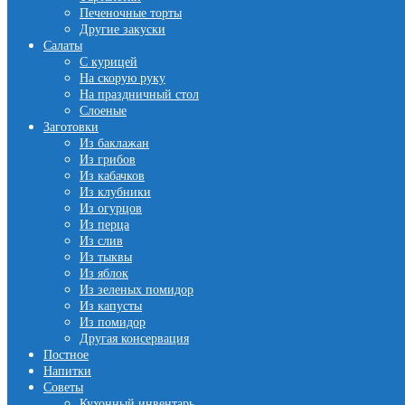
Печеночные торты
Другие закуски
Салаты
С курицей
На скорую руку
На праздничный стол
Слоеные
Заготовки
Из баклажан
Из грибов
Из кабачков
Из клубники
Из огурцов
Из перца
Из слив
Из тыквы
Из яблок
Из зеленых помидор
Из капусты
Из помидор
Другая консервация
Постное
Напитки
Советы
Кухонный инвентарь