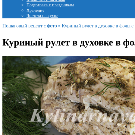
Подготовка к праздникам
Хранение
Чистота на кухне
Пошаговый рецепт с фото
»
Куриный рулет в духовке в фольге
Куриный рулет в духовке в фо