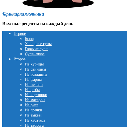
Кулинарная копилка
Вкусные рецепты на каждый день
Первое
Борщ
Холодные супы
Горячие супы
Супы-пюре
Второе
Из курицы
Из свинины
Из говядины
Из фарша
Из печени
Из рыбы
Из картошки
Из макарон
Из риса
Из гречки
Из тыквы
Из кабачков
Из творога