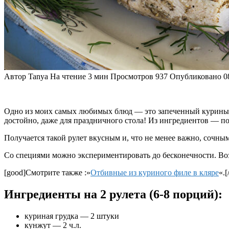
Автор
Tanya
На чтение
3 мин
Просмотров
937
Опубликовано
0
Одно из моих самых любимых блюд — это запеченный куриный ру
достойно, даже для праздничного стола! Из ингредиентов — п
Получается такой рулет вкусным и, что не менее важно, сочным!
Со специями можно экспериментировать до бесконечности. Воз
[good]Смотрите также :»
Отбивные из куриного филе в кляре
«.[
Ингредиенты на 2 рулета (6-8 порций):
куриная грудка — 2 штуки
кунжут — 2 ч.л.