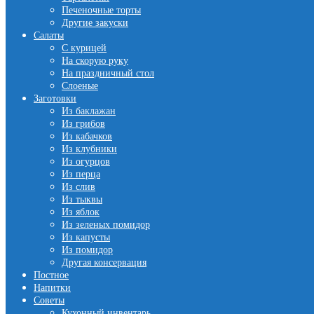
Печеночные торты
Другие закуски
Салаты
С курицей
На скорую руку
На праздничный стол
Слоеные
Заготовки
Из баклажан
Из грибов
Из кабачков
Из клубники
Из огурцов
Из перца
Из слив
Из тыквы
Из яблок
Из зеленых помидор
Из капусты
Из помидор
Другая консервация
Постное
Напитки
Советы
Кухонный инвентарь