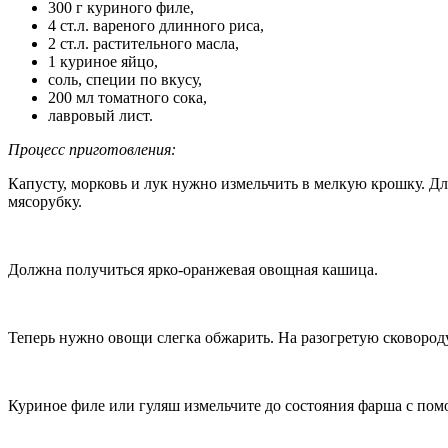
300 г куриного филе,
4 ст.л. вареного длинного риса,
2 ст.л. растительного масла,
1 куриное яйцо,
соль, специи по вкусу,
200 мл томатного сока,
лавровый лист.
Процесс приготовления:
Капусту, морковь и лук нужно измельчить в мелкую крошку. Д
мясорубку.
Должна получиться ярко-оранжевая овощная кашица.
Теперь нужно овощи слегка обжарить. На разогретую сковороду
Куриное филе или гуляш измельчите до состояния фарша с по