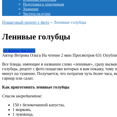
Подготовка к праздникам
Хранение
Чистота на кухне
Пошаговый рецепт с фото
»
Ленивые голубцы
Ленивые голубцы
из фарша мясного
Автор
Ветрова Ольга
На чтение
2 мин
Просмотров
631
Опубли
Все блюда, имеющие в названии слово «ленивые», сразу вызыва
голубцы, рецепт с фото пошагово которых я вам покажу, тому 
минут на тушение. Получается, что потратив чуть более часа
гарнир или салат.
Как приготовить ленивые голубцы
Список ингредиентов:
150 г белокочанной капусты,
1 морковь,
1 луковица,