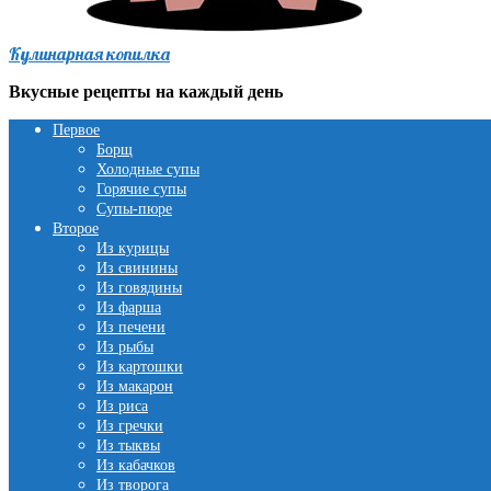
Кулинарная копилка
Вкусные рецепты на каждый день
Первое
Борщ
Холодные супы
Горячие супы
Супы-пюре
Второе
Из курицы
Из свинины
Из говядины
Из фарша
Из печени
Из рыбы
Из картошки
Из макарон
Из риса
Из гречки
Из тыквы
Из кабачков
Из творога