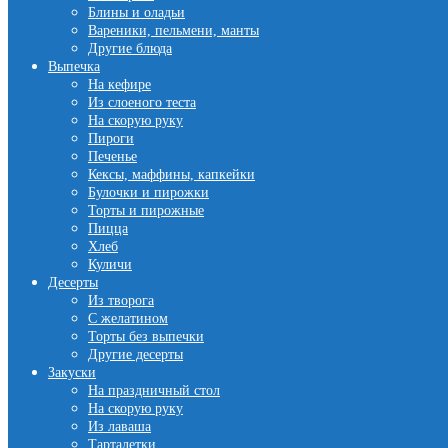
Блины и оладьи
Вареники, пельмени, манты
Другие блюда
Выпечка
На кефире
Из слоеного теста
На скорую руку
Пироги
Печенье
Кексы, маффины, капкейки
Булочки и пирожки
Торты и пирожные
Пицца
Хлеб
Куличи
Десерты
Из творога
С желатином
Торты без выпечки
Другие десерты
Закуски
На праздничный стол
На скорую руку
Из лаваша
Тарталетки