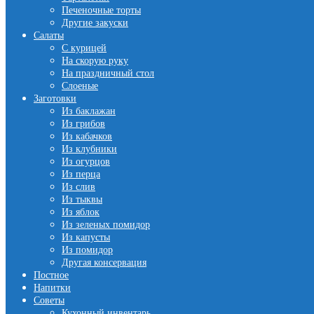
Печеночные торты
Другие закуски
Салаты
С курицей
На скорую руку
На праздничный стол
Слоеные
Заготовки
Из баклажан
Из грибов
Из кабачков
Из клубники
Из огурцов
Из перца
Из слив
Из тыквы
Из яблок
Из зеленых помидор
Из капусты
Из помидор
Другая консервация
Постное
Напитки
Советы
Кухонный инвентарь