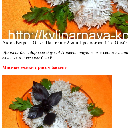
Автор
Ветрова Ольга
На чтение
2 мин
Просмотров
1.1к.
Опубл
Добрый день дорогие друзья! Приветствую всех в своём кули
вкусных и полезных блюд!
Мясные ёжики с рисом
басмати