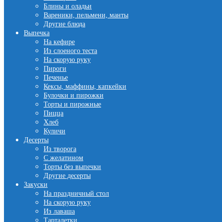
Блины и оладьи
Вареники, пельмени, манты
Другие блюда
Выпечка
На кефире
Из слоеного теста
На скорую руку
Пироги
Печенье
Кексы, маффины, капкейки
Булочки и пирожки
Торты и пирожные
Пицца
Хлеб
Куличи
Десерты
Из творога
С желатином
Торты без выпечки
Другие десерты
Закуски
На праздничный стол
На скорую руку
Из лаваша
Тарталетки