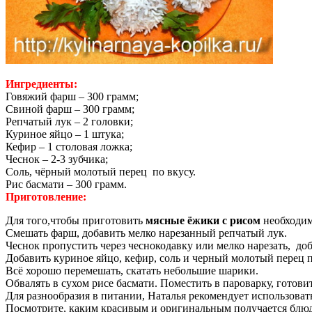
Ингредиенты:
Говяжий фарш – 300 грамм;
Свиной фарш – 300 грамм;
Репчатый лук – 2 головки;
Куриное яйцо – 1 штука;
Кефир – 1 столовая ложка;
Чеснок – 2-3 зубчика;
Соль, чёрный молотый перец по вкусу.
Рис басмати – 300 грамм.
Приготовление:
Для того,чтобы приготовить
мясные ёжики с рисом
необходим
Смешать фарш, добавить мелко нарезанный репчатый лук.
Чеснок пропустить через чеснокодавку или мелко нарезать, до
Добавить куриное яйцо, кефир, соль и черный молотый перец п
Всё хорошо перемешать, скатать небольшие шарики.
Обвалять в сухом рисе басмати. Поместить в пароварку, готови
Для разнообразия в питании, Наталья рекомендует использова
Посмотрите, каким красивым и оригинальным получается блюдо