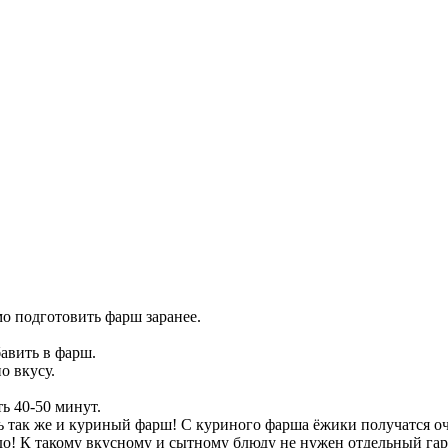
о подготовить фарш заранее.
бавить в фарш.
о вкусу.
ть 40-50 минут.
ть так же и куриный фарш! С куриного фарша ёжики получатся 
! К такому вкусному и сытному блюду не нужен отдельный гарн