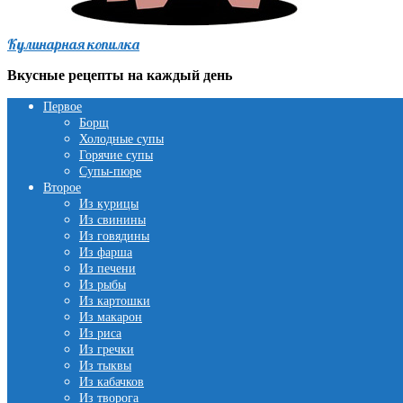
Кулинарная копилка
Вкусные рецепты на каждый день
Первое
Борщ
Холодные супы
Горячие супы
Супы-пюре
Второе
Из курицы
Из свинины
Из говядины
Из фарша
Из печени
Из рыбы
Из картошки
Из макарон
Из риса
Из гречки
Из тыквы
Из кабачков
Из творога