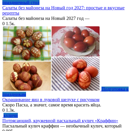
праздничный стол
Салаты без майонеза на Новый год 2027: простые и вкусные
рецепты
Салаты без майонеза на Новый 2027 год —
0
1.5к.
Подготовка к
праздникам
Окрашивание яиц в луковой шелухе с рисунком
Скоро Пасха, а значит, самое время красить яйца.
0
1.3к.
куличи
Потрясающий, кружевной пасхальный кулич «Краффин»
Пасхальный кулич краффин — необычный кулич, который