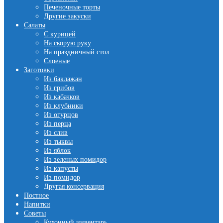
Печеночные торты
Другие закуски
Салаты
С курицей
На скорую руку
На праздничный стол
Слоеные
Заготовки
Из баклажан
Из грибов
Из кабачков
Из клубники
Из огурцов
Из перца
Из слив
Из тыквы
Из яблок
Из зеленых помидор
Из капусты
Из помидор
Другая консервация
Постное
Напитки
Советы
Кухонный инвентарь