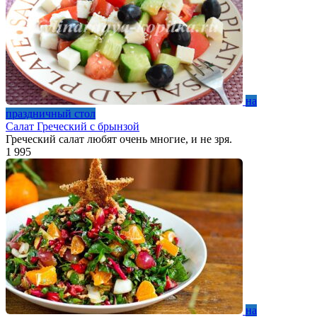
на
праздничный стол
Салат Греческий с брынзой
Греческий салат любят очень многие, и не зря.
1
995
на