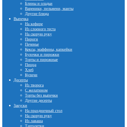
Блины и оладьи
Вареники, пельмени, манты
Другие блюда
Выпечка
На кефире
Из слоеного теста
На скорую руку
Пироги
Печенье
Кексы, маффины, капкейки
Булочки и пирожки
Торты и пирожные
Пицца
Хлеб
Куличи
Десерты
Из творога
С желатином
Торты без выпечки
Другие десерты
Закуски
На праздничный стол
На скорую руку
Из лаваша
Тарталетки