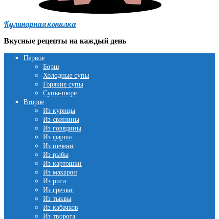
Кулинарная копилка
Вкусные рецепты на каждый день
Первое
Борщ
Холодные супы
Горячие супы
Супы-пюре
Второе
Из курицы
Из свинины
Из говядины
Из фарша
Из печени
Из рыбы
Из картошки
Из макарон
Из риса
Из гречки
Из тыквы
Из кабачков
Из творога