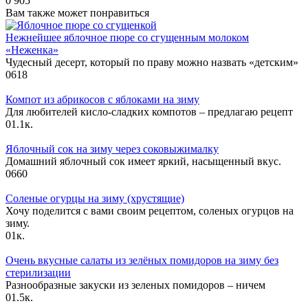
0
905
Вам также может понравиться
Нежнейшее яблочное пюре со сгущенным молоком
«Неженка»
Чудесный десерт, который по праву можно назвать «детским»
0
618
Компот из абрикосов с яблоками на зиму
Для любителей кисло-сладких компотов – предлагаю рецепт
0
1.1к.
Яблочный сок на зиму через соковыжималку
Домашний яблочный сок имеет яркий, насыщенный вкус.
0
660
Соленые огурцы на зиму (хрустящие)
Хочу поделится с вами своим рецептом, соленых огурцов на
зиму.
0
1к.
Очень вкусные салаты из зелёных помидоров на зиму без
стерилизации
Разнообразные закуски из зеленых помидоров – ничем
0
1.5к.