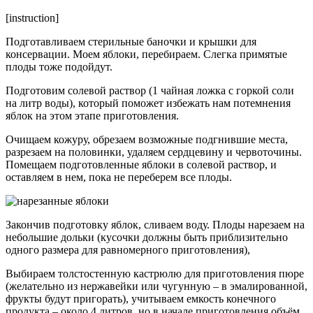
[instruction]
Подготавливаем стерильные баночки и крышки для
консервации. Моем яблоки, перебираем. Слегка примятые
плоды тоже подойдут.
Подготовим солевой раствор (1 чайная ложка с горкой соли
на литр воды), который поможет избежать нам потемнения
яблок на этом этапе приготовления.
Очищаем кожуру, обрезаем возможные подгнившие места,
разрезаем на половинки, удаляем сердцевину и червоточины.
Помещаем подготовленные яблоки в солевой раствор, и
оставляем в нем, пока не переберем все плоды.
Закончив подготовку яблок, сливаем воду. Плоды нарезаем на
небольшие дольки (кусочки должны быть приблизительно
одного размера для равномерного приготовления),
Выбираем толстостенную кастрюлю для приготовления пюре
(желательно из нержавейки или чугунную – в эмалированной,
фрукты будут пригорать), учитываем емкость конечного
продукта – около 4 литров, но в начале приготовления объём