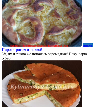
пирог
Пирог с рисом и тыквой
Ух, ну и тыква же попалась огромадная! Пеку, варю
5
690