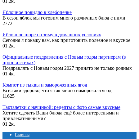
0
1.2к.
Яблочное повидло в хлебопечке
В сезон яблок мы готовим много различных блюд с ними
2
772
Яблочное пюре на зиму в домашних условиях
Сегодня я покажу вам, как приготовить полезное и вкусное
0
1.2к.
Официальные поздравления с Новым годом партнерам (в
прозе и стихах)
Поздравлять с Новым годом 2027 принято не только родных
0
1.4к.
Компот из тыквы и замороженных ягод
Всё-таки здорово, что я так много наморозила ягод
11
625
Тарталетки с начинкой: рецепты с фото самые вкусные
Хотите сделать Ваши блюда ещё более интересными и
привлекательными?
0
1.2к.
Главная