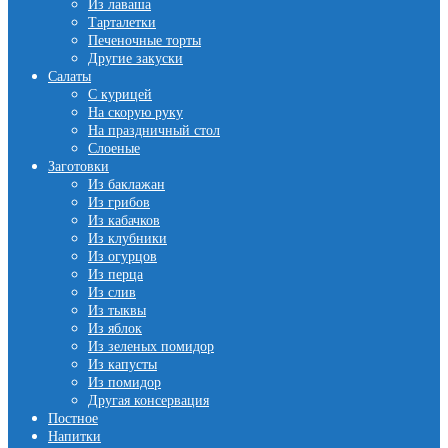
Из лаваша
Тарталетки
Печеночные торты
Другие закуски
Салаты
С курицей
На скорую руку
На праздничный стол
Слоеные
Заготовки
Из баклажан
Из грибов
Из кабачков
Из клубники
Из огурцов
Из перца
Из слив
Из тыквы
Из яблок
Из зеленых помидор
Из капусты
Из помидор
Другая консервация
Постное
Напитки