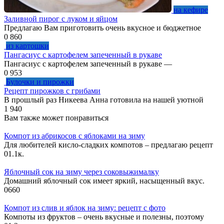
на кефире
Заливной пирог с луком и яйцом
Предлагаю Вам приготовить очень вкусное и бюджетное
0
860
из картошки
Пангасиус с картофелем запеченный в рукаве
Пангасиус с картофелем запеченный в рукаве —
0
953
Булочки и пирожки
Рецепт пирожков с грибами
В прошлый раз Никеева Анна готовила на нашей уютной
1
940
Вам также может понравиться
Компот из абрикосов с яблоками на зиму
Для любителей кисло-сладких компотов – предлагаю рецепт
0
1.1к.
Яблочный сок на зиму через соковыжималку
Домашний яблочный сок имеет яркий, насыщенный вкус.
0
660
Компот из слив и яблок на зиму: рецепт с фото
Компоты из фруктов – очень вкусные и полезны, поэтому