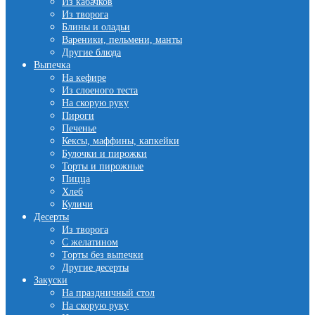
Из кабачков
Из творога
Блины и оладьи
Вареники, пельмени, манты
Другие блюда
Выпечка
На кефире
Из слоеного теста
На скорую руку
Пироги
Печенье
Кексы, маффины, капкейки
Булочки и пирожки
Торты и пирожные
Пицца
Хлеб
Куличи
Десерты
Из творога
С желатином
Торты без выпечки
Другие десерты
Закуски
На праздничный стол
На скорую руку