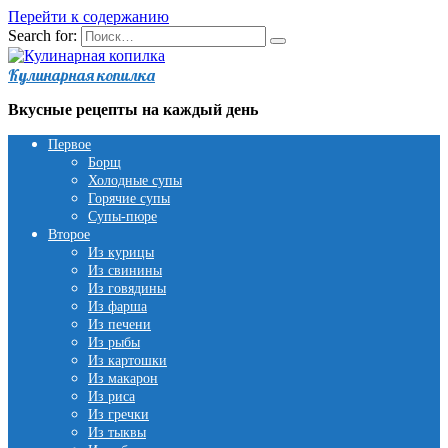
Перейти к содержанию
Search for:
Кулинарная копилка
Вкусные рецепты на каждый день
Первое
Борщ
Холодные супы
Горячие супы
Супы-пюре
Второе
Из курицы
Из свинины
Из говядины
Из фарша
Из печени
Из рыбы
Из картошки
Из макарон
Из риса
Из гречки
Из тыквы