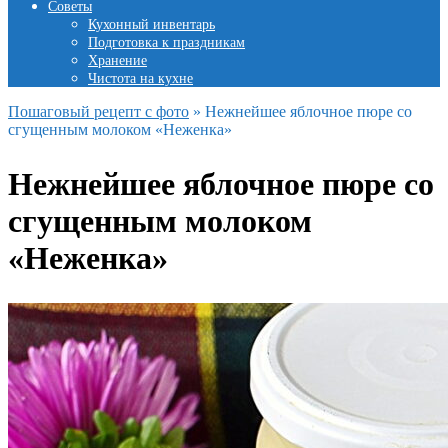
Советы
Кухонный инвентарь
Подготовка к праздникам
Хранение
Чистота на кухне
Пошаговый рецепт с фото
»
Нежнейшее яблочное пюре со
сгущенным молоком «Неженка»
Нежнейшее яблочное пюре со
сгущенным молоком
«Неженка»