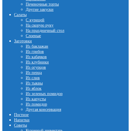
Печеночные торты
Другие закуски
Салаты
С курицей
На скорую руку
На праздничный стол
Слоеные
Заготовки
Из баклажан
Из грибов
Из кабачков
Из клубники
Из огурцов
Из перца
Из слив
Из тыквы
Из яблок
Из зеленых помидор
Из капусты
Из помидор
Другая консервация
Постное
Напитки
Советы
Кухонный инвентарь