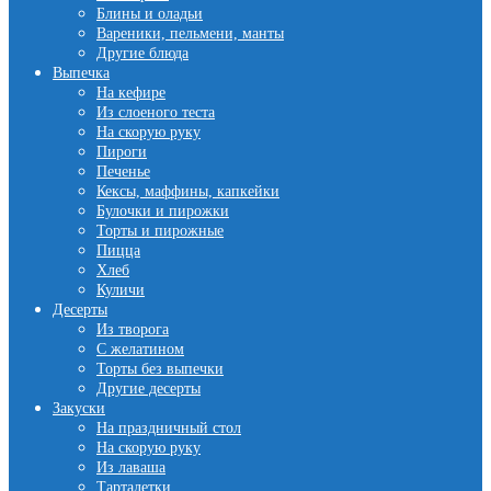
Блины и оладьи
Вареники, пельмени, манты
Другие блюда
Выпечка
На кефире
Из слоеного теста
На скорую руку
Пироги
Печенье
Кексы, маффины, капкейки
Булочки и пирожки
Торты и пирожные
Пицца
Хлеб
Куличи
Десерты
Из творога
С желатином
Торты без выпечки
Другие десерты
Закуски
На праздничный стол
На скорую руку
Из лаваша
Тарталетки