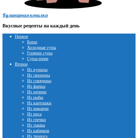
Кулинарная копилка
Вкусные рецепты на каждый день
Первое
Борщ
Холодные супы
Горячие супы
Супы-пюре
Второе
Из курицы
Из свинины
Из говядины
Из фарша
Из печени
Из рыбы
Из картошки
Из макарон
Из риса
Из гречки
Из тыквы
Из кабачков
Из творога