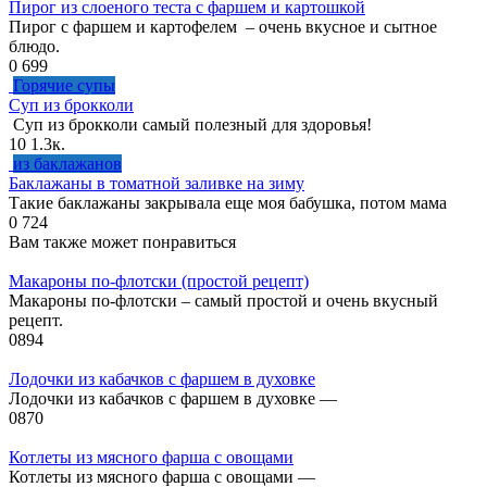
Пирог из слоеного теста с фаршем и картошкой
Пирог с фаршем и картофелем – очень вкусное и сытное
блюдо.
0
699
Горячие супы
Суп из брокколи
Суп из брокколи самый полезный для здоровья!
10
1.3к.
из баклажанов
Баклажаны в томатной заливке на зиму
Такие баклажаны закрывала еще моя бабушка, потом мама
0
724
Вам также может понравиться
Макароны по-флотски (простой рецепт)
Макароны по-флотски – самый простой и очень вкусный
рецепт.
0
894
Лодочки из кабачков с фаршем в духовке
Лодочки из кабачков с фаршем в духовке —
0
870
Котлеты из мясного фарша с овощами
Котлеты из мясного фарша с овощами —