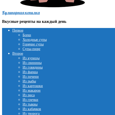
Кулинарная копилка
Вкусные рецепты на каждый день
Первое
Борщ
Холодные супы
Горячие супы
Супы-пюре
Второе
Из курицы
Из свинины
Из говядины
Из фарша
Из печени
Из рыбы
Из картошки
Из макарон
Из риса
Из гречки
Из тыквы
Из кабачков
Из творога