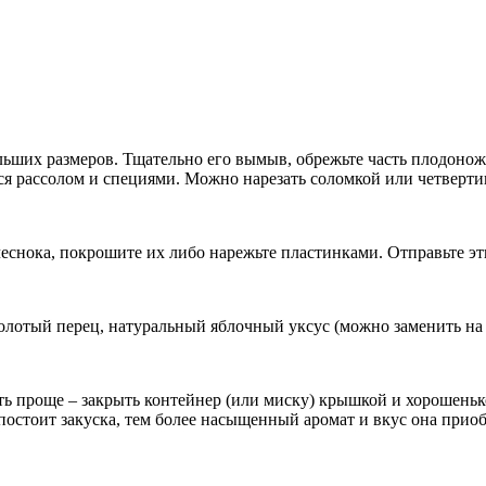
льших размеров. Тщательно его вымыв, обрежьте часть плодонож
тся рассолом и специями. Можно нарезать соломкой или четверт
еснока, покрошите их либо нарежьте пластинками. Отправьте эт
олотый перец, натуральный яблочный уксус (можно заменить на с
 проще – закрыть контейнер (или миску) крышкой и хорошенько в
постоит закуска, тем более насыщенный аромат и вкус она приоб