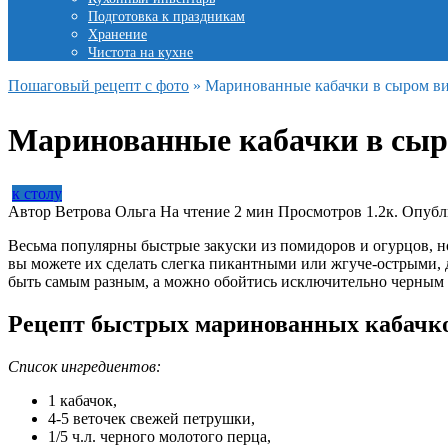
Подготовка к праздникам
Хранение
Чистота на кухне
Пошаговый рецепт с фото
»
Маринованные кабачки в сыром ви
Маринованные кабачки в сыр
к столу
Автор
Ветрова Ольга
На чтение
2 мин
Просмотров
1.2к.
Опубл
Весьма популярны быстрые закуски из помидоров и огурцов, н
вы можете их сделать слегка пикантными или жгуче-острыми, д
быть самым разным, а можно обойтись исключительно черным
Рецепт быстрых маринованных кабачко
Список ингредиентов:
1 кабачок,
4-5 веточек свежей петрушки,
1/5 ч.л. черного молотого перца,