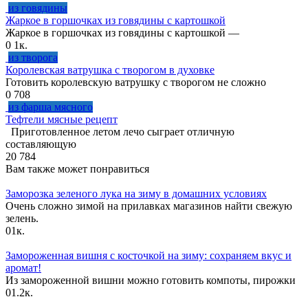
из говядины
Жаркое в горшочках из говядины с картошкой
Жаркое в горшочках из говядины с картошкой —
0
1к.
из творога
Королевская ватрушка с творогом в духовке
Готовить королевскую ватрушку с творогом не сложно
0
708
из фарша мясного
Тефтели мясные рецепт
Приготовленное летом лечо сыграет отличную
составляющую
20
784
Вам также может понравиться
Заморозка зеленого лука на зиму в домашних условиях
Очень сложно зимой на прилавках магазинов найти свежую
зелень.
0
1к.
Замороженная вишня с косточкой на зиму: сохраняем вкус и
аромат!
Из замороженной вишни можно готовить компоты, пирожки
0
1.2к.