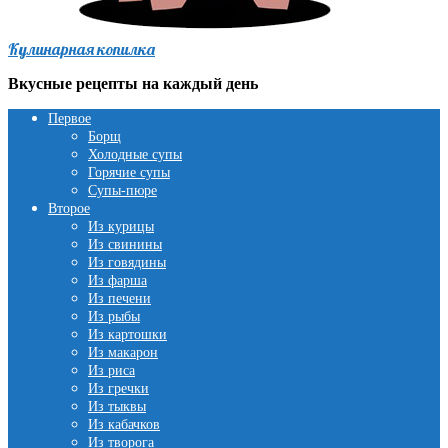
Кулинарная копилка
Вкусные рецепты на каждый день
Первое
Борщ
Холодные супы
Горячие супы
Супы-пюре
Второе
Из курицы
Из свинины
Из говядины
Из фарша
Из печени
Из рыбы
Из картошки
Из макарон
Из риса
Из гречки
Из тыквы
Из кабачков
Из творога