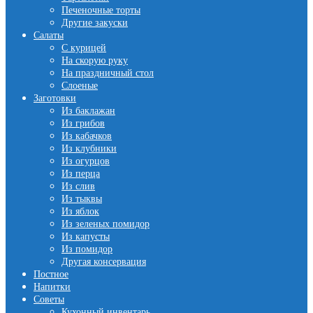
Печеночные торты
Другие закуски
Салаты
С курицей
На скорую руку
На праздничный стол
Слоеные
Заготовки
Из баклажан
Из грибов
Из кабачков
Из клубники
Из огурцов
Из перца
Из слив
Из тыквы
Из яблок
Из зеленых помидор
Из капусты
Из помидор
Другая консервация
Постное
Напитки
Советы
Кухонный инвентарь