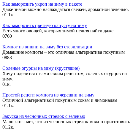
Как заморозить укроп на зиму в пакете
Даже зимой можно наслаждаться свежей, ароматной зеленью.
0
1.1к.
Как заморозить цветную капусту на зиму
Есть много овощей, которых зимой нельзя найти даже
0
760
Компот из вишни на зиму без стерилизации
Домашние компоты – это отличная альтернатива покупным
0
883
Соленые огурцы на зиму (хрустящие)
Хочу поделится с вами своим рецептом, соленых огурцов на
зиму.
0
1к.
Простой рецепт компота из черешни на зиму
Отличной альтернативой покупным сокам и лимонадам
0
1.1к.
Закуска из чесночных стрелок с зеленью
Мало кто знает, что из чесночных стрелок можно приготовить
0
1.2к.