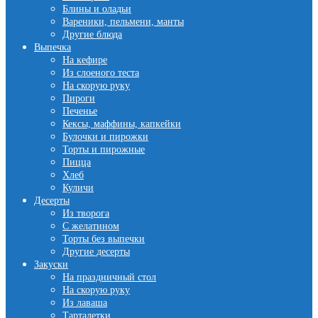
Блины и оладьи
Вареники, пельмени, манты
Другие блюда
Выпечка
На кефире
Из слоеного теста
На скорую руку
Пироги
Печенье
Кексы, маффины, капкейки
Булочки и пирожки
Торты и пирожные
Пицца
Хлеб
Куличи
Десерты
Из творога
С желатином
Торты без выпечки
Другие десерты
Закуски
На праздничный стол
На скорую руку
Из лаваша
Тарталетки