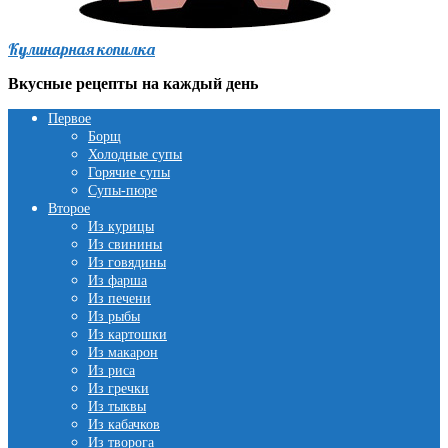
Кулинарная копилка
Вкусные рецепты на каждый день
Первое
Борщ
Холодные супы
Горячие супы
Супы-пюре
Второе
Из курицы
Из свинины
Из говядины
Из фарша
Из печени
Из рыбы
Из картошки
Из макарон
Из риса
Из гречки
Из тыквы
Из кабачков
Из творога