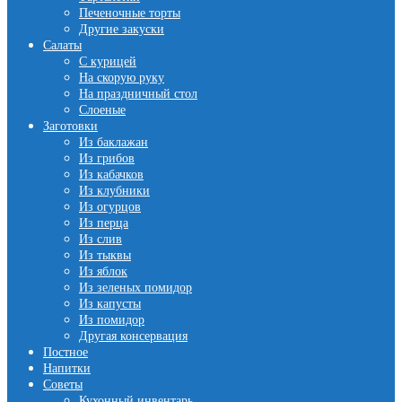
Печеночные торты
Другие закуски
Салаты
С курицей
На скорую руку
На праздничный стол
Слоеные
Заготовки
Из баклажан
Из грибов
Из кабачков
Из клубники
Из огурцов
Из перца
Из слив
Из тыквы
Из яблок
Из зеленых помидор
Из капусты
Из помидор
Другая консервация
Постное
Напитки
Советы
Кухонный инвентарь