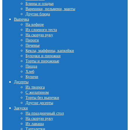
Блины и оладьи
Вареники, пельмени, манты
Другие блюда
Выпечка
На кефире
Из слоеного теста
На скорую руку
Пироги
Печенье
Кексы, маффины, капкейки
Булочки и пирожки
Торты и пирожные
Пицца
Хлеб
Куличи
Десерты
Из творога
С желатином
Торты без выпечки
Другие десерты
Закуски
На праздничный стол
На скорую руку
Из лаваша
Тарталетки