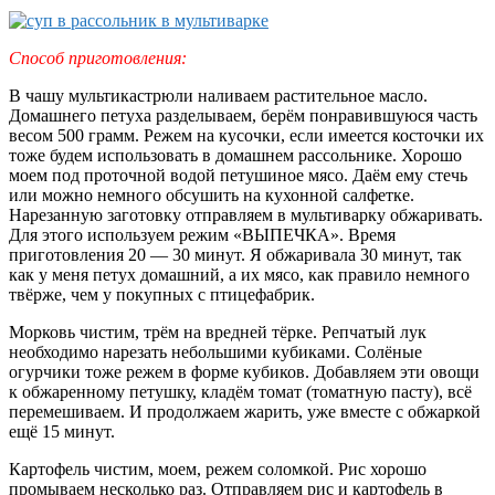
Способ приготовления:
В чашу мультикастрюли наливаем растительное масло.
Домашнего петуха разделываем, берём понравившуюся часть
весом 500 грамм. Режем на кусочки, если имеется косточки их
тоже будем использовать в домашнем рассольнике. Хорошо
моем под проточной водой петушиное мясо. Даём ему стечь
или можно немного обсушить на кухонной салфетке.
Нарезанную заготовку отправляем в мультиварку обжаривать.
Для этого используем режим «ВЫПЕЧКА». Время
приготовления 20 — 30 минут. Я обжаривала 30 минут, так
как у меня петух домашний, а их мясо, как правило немного
твёрже, чем у покупных с птицефабрик.
Морковь чистим, трём на вредней тёрке. Репчатый лук
необходимо нарезать небольшими кубиками. Солёные
огурчики тоже режем в форме кубиков. Добавляем эти овощи
к обжаренному петушку, кладём томат (томатную пасту), всё
перемешиваем. И продолжаем жарить, уже вместе с обжаркой
ещё 15 минут.
Картофель чистим, моем, режем соломкой. Рис хорошо
промываем несколько раз. Отправляем рис и картофель в