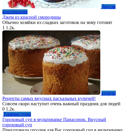
Другая
консервация
Джем из красной смородины
Обычно хозяйки из сладких заготовок на зиму готовят
1
1.2к.
куличи
Рецепты самых вкусных пасхальных куличей!
Совсем скоро наступит очень важный праздник для людей
0
1.2к.
Горячие супы
Гороховый суп в мультиварке Панасоник. Вкусный
гороховый суп
Приготовила сегодня для Вас гороховый суп в мультиварке