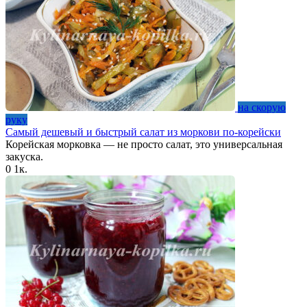
на скорую
руку
Самый дешевый и быстрый салат из моркови по-корейски
Корейская морковка — не просто салат, это универсальная
закуска.
0
1к.