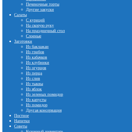
Печеночные торты
Другие закуски
Салаты
С курицей
На скорую руку
На праздничный стол
Слоеные
Заготовки
Из баклажан
Из грибов
Из кабачков
Из клубники
Из огурцов
Из перца
Из слив
Из тыквы
Из яблок
Из зеленых помидор
Из капусты
Из помидор
Другая консервация
Постное
Напитки
Советы
Кухонный инвентарь