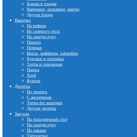
Блины и оладьи
Вареники, пельмени, манты
Другие блюда
Выпечка
На кефире
Из слоеного теста
На скорую руку
Пироги
Печенье
Кексы, маффины, капкейки
Булочки и пирожки
Торты и пирожные
Пицца
Хлеб
Куличи
Десерты
Из творога
С желатином
Торты без выпечки
Другие десерты
Закуски
На праздничный стол
На скорую руку
Из лаваша
Тарталетки