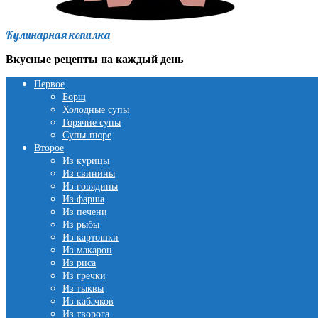
Кулинарная копилка
Вкусные рецепты на каждый день
Первое
Борщ
Холодные супы
Горячие супы
Супы-пюре
Второе
Из курицы
Из свинины
Из говядины
Из фарша
Из печени
Из рыбы
Из картошки
Из макарон
Из риса
Из гречки
Из тыквы
Из кабачков
Из творога