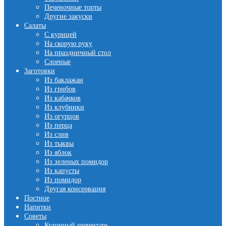
Печеночные торты
Другие закуски
Салаты
С курицей
На скорую руку
На праздничный стол
Слоеные
Заготовки
Из баклажан
Из грибов
Из кабачков
Из клубники
Из огурцов
Из перца
Из слив
Из тыквы
Из яблок
Из зеленых помидор
Из капусты
Из помидор
Другая консервация
Постное
Напитки
Советы
Кухонный инвентарь