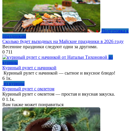
Подготовка к
праздникам
Сколько будет выходных на Майские праздники в 2026 году
Весенние праздники следуют одни за другими.
0
711
из
курицы
Куриный рулет с начинкой
Куриный рулет с начинкой — сытное и вкусное блюдо!
6
1к.
из курицы
Куриный рулет с омлетом
Куриный рулет с омлетом — простая и вкусная закуска.
0
1.1к.
Вам также может понравиться