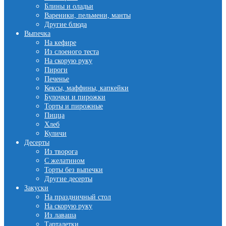
Блины и оладьи
Вареники, пельмени, манты
Другие блюда
Выпечка
На кефире
Из слоеного теста
На скорую руку
Пироги
Печенье
Кексы, маффины, капкейки
Булочки и пирожки
Торты и пирожные
Пицца
Хлеб
Куличи
Десерты
Из творога
С желатином
Торты без выпечки
Другие десерты
Закуски
На праздничный стол
На скорую руку
Из лаваша
Тарталетки