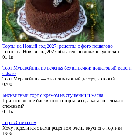
Торты на Новый год 2027: рецепты с фото пошагово
Торты на Новый год 2027 обязательно должны удивлять
0
1.1к.
Торт Муравейник из печенья без выпечки: пошаговый рецепт
с фото
Торт Муравейник — это популярный десерт, который
0
700
Бисквитный торт с кремом из сгущенки и масла
Приготовление бисквитного торта всегда казалось чем-то
сложным?
0
1.1к.
Торт «Сникерс»
Хочу поделится с вами рецептом очень вкусного тортика
1
906