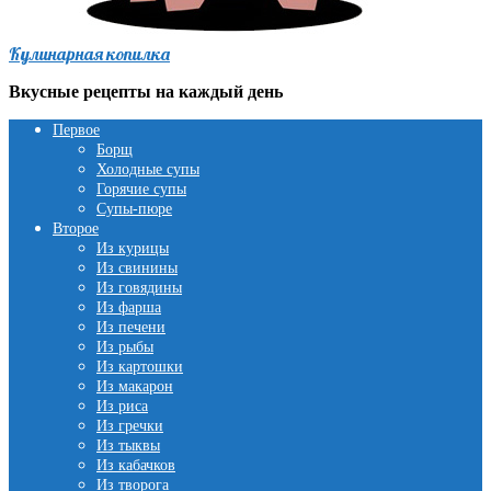
Кулинарная копилка
Вкусные рецепты на каждый день
Первое
Борщ
Холодные супы
Горячие супы
Супы-пюре
Второе
Из курицы
Из свинины
Из говядины
Из фарша
Из печени
Из рыбы
Из картошки
Из макарон
Из риса
Из гречки
Из тыквы
Из кабачков
Из творога