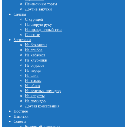
Печеночные торты
Другие закуски
Салаты
С курицей
На скорую руку
На праздничный стол
Слоеные
Заготовки
Из баклажан
Из грибов
Из кабачков
Из клубники
Из огурцов
Из перца
Из слив
Из тыквы
Из яблок
Из зеленых помидор
Из капусты
Из помидор
Другая консервация
Постное
Напитки
Советы
Кухонный инвентарь