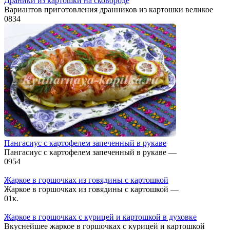
Драники из картошки на сковороде
Вариантов приготовления дранников из картошки великое
0
834
Пангасиус с картофелем запеченный в рукаве
Пангасиус с картофелем запеченный в рукаве —
0
954
Жаркое в горшочках из говядины с картошкой
Жаркое в горшочках из говядины с картошкой —
0
1к.
Жаркое в горшочках с курицей и картошкой в духовке
Вкуснейшее жаркое в горшочках с курицей и картошкой