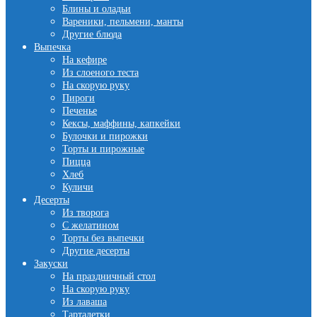
Блины и оладьи
Вареники, пельмени, манты
Другие блюда
Выпечка
На кефире
Из слоеного теста
На скорую руку
Пироги
Печенье
Кексы, маффины, капкейки
Булочки и пирожки
Торты и пирожные
Пицца
Хлеб
Куличи
Десерты
Из творога
С желатином
Торты без выпечки
Другие десерты
Закуски
На праздничный стол
На скорую руку
Из лаваша
Тарталетки