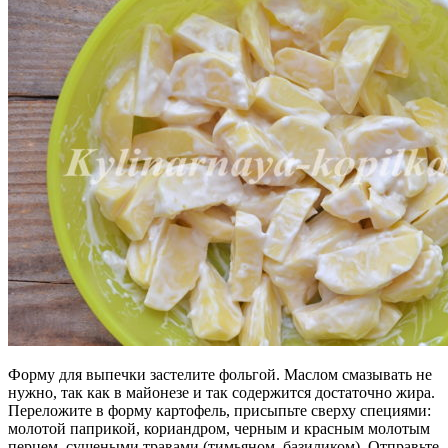
Форму для выпечки застелите фольгой. Маслом смазывать не
нужно, так как в майонезе и так содержится достаточно жира.
Переложите в форму картофель, присыпьте сверху специями:
молотой паприкой, кориандром, черным и красным молотым
перцем, сушеными травами (тимьяном, базиликом). Отправьте