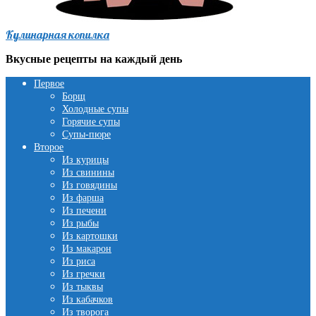
Кулинарная копилка
Вкусные рецепты на каждый день
Первое
Борщ
Холодные супы
Горячие супы
Супы-пюре
Второе
Из курицы
Из свинины
Из говядины
Из фарша
Из печени
Из рыбы
Из картошки
Из макарон
Из риса
Из гречки
Из тыквы
Из кабачков
Из творога