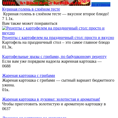
из курицы
Куриная голень в слоёном тесте
Куриная голень в слоёном тесте — вкусное второе блюдо!
7
1.1к.
Вам также может понравиться
Рецепты с картофелем на праздничный стол: просто и вкусно
Картофель на праздничный стол – это самое главное блюдо
0
1.3к.
Картофельные зразы с грибами, по бабушкиному рецепту
Если вам уже порядком надоела жаренная картошка —
0
688
Жареная картошка с грибами
Жареная картошка с грибами — сытный вариант бюджетного
ужина.
0
1к.
Жареная картошка в духовке: золотистая и ароматная!
Чтобы приготовить золотистую и ароматную картошку в
0
637