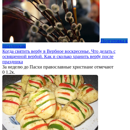
Подготовка к
праздникам
Когда святить вербу в Вербное воскресенье. Что делать с
освященной вербой. Как и сколько хранить вербу после
праздника
За неделю до Пасхи православные христиане отмечают
0
1.2к.