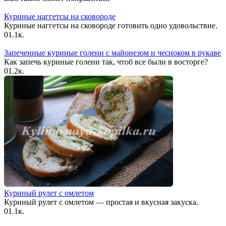
Куриные наггетсы на сковороде
Куриные наггетсы на сковороде готовить одно удовольствие.
0
1.1к.
Запеченные куриные голени с майонезом и чесноком в рукаве
Как запечь куриные голени так, чтоб все были в восторге?
0
1.2к.
Куриный рулет с омлетом
Куриный рулет с омлетом — простая и вкусная закуска.
0
1.1к.