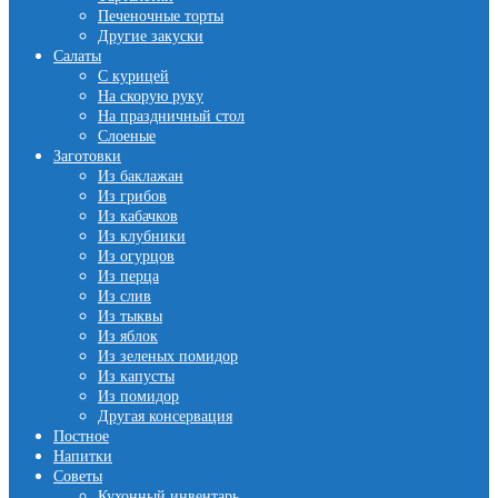
Печеночные торты
Другие закуски
Салаты
С курицей
На скорую руку
На праздничный стол
Слоеные
Заготовки
Из баклажан
Из грибов
Из кабачков
Из клубники
Из огурцов
Из перца
Из слив
Из тыквы
Из яблок
Из зеленых помидор
Из капусты
Из помидор
Другая консервация
Постное
Напитки
Советы
Кухонный инвентарь