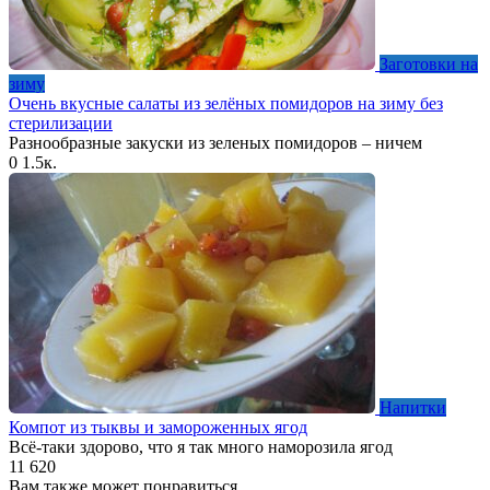
Заготовки на
зиму
Очень вкусные салаты из зелёных помидоров на зиму без
стерилизации
Разнообразные закуски из зеленых помидоров – ничем
0
1.5к.
Напитки
Компот из тыквы и замороженных ягод
Всё-таки здорово, что я так много наморозила ягод
11
620
Вам также может понравиться