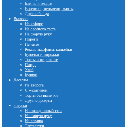
Блины и оладьи
Вареники, пельмени, манты
Другие блюда
Выпечка
На кефире
Из слоеного теста
На скорую руку
Пироги
Печенье
Кексы, маффины, капкейки
Булочки и пирожки
Торты и пирожные
Пицца
Хлеб
Куличи
Десерты
Из творога
С желатином
Торты без выпечки
Другие десерты
Закуски
На праздничный стол
На скорую руку
Из лаваша
Тарталетки