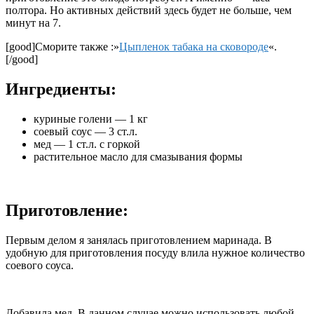
полтора. Но активных действий здесь будет не больше, чем
минут на 7.
[good]Сморите также :»
Цыпленок табака на сковороде
«.
[/good]
Ингредиенты:
куриные голени — 1 кг
соевый соус — 3 ст.л.
мед — 1 ст.л. с горкой
растительное масло для смазывания формы
Приготовление:
Первым делом я занялась приготовлением маринада. В
удобную для приготовления посуду влила нужное количество
соевого соуса.
Добавила мед. В данном случае можно использовать любой