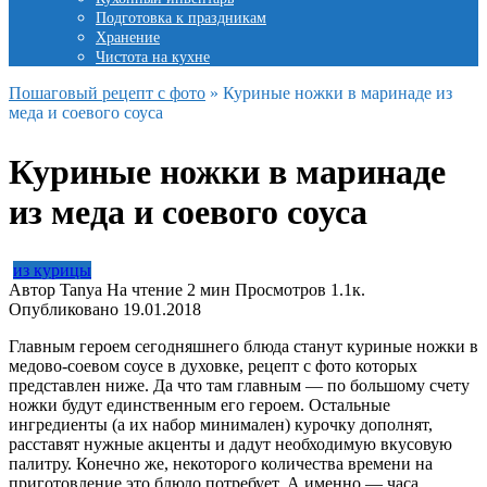
Подготовка к праздникам
Хранение
Чистота на кухне
Пошаговый рецепт с фото
»
Куриные ножки в маринаде из
меда и соевого соуса
Куриные ножки в маринаде
из меда и соевого соуса
из курицы
Автор
Tanya
На чтение
2 мин
Просмотров
1.1к.
Опубликовано
19.01.2018
Главным героем сегодняшнего блюда станут куриные ножки в
медово-соевом соусе в духовке, рецепт с фото которых
представлен ниже. Да что там главным — по большому счету
ножки будут единственным его героем. Остальные
ингредиенты (а их набор минимален) курочку дополнят,
расставят нужные акценты и дадут необходимую вкусовую
палитру. Конечно же, некоторого количества времени на
приготовление это блюдо потребует. А именно — часа