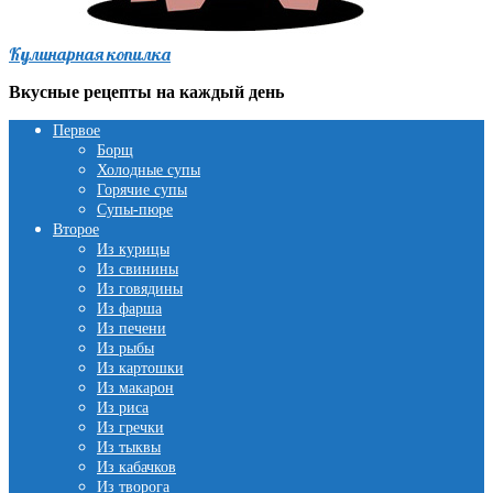
Кулинарная копилка
Вкусные рецепты на каждый день
Первое
Борщ
Холодные супы
Горячие супы
Супы-пюре
Второе
Из курицы
Из свинины
Из говядины
Из фарша
Из печени
Из рыбы
Из картошки
Из макарон
Из риса
Из гречки
Из тыквы
Из кабачков
Из творога