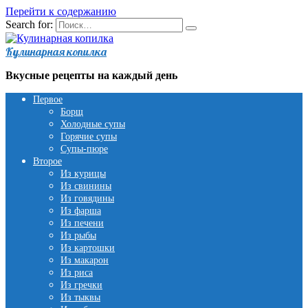
Перейти к содержанию
Search for:
Кулинарная копилка
Вкусные рецепты на каждый день
Первое
Борщ
Холодные супы
Горячие супы
Супы-пюре
Второе
Из курицы
Из свинины
Из говядины
Из фарша
Из печени
Из рыбы
Из картошки
Из макарон
Из риса
Из гречки
Из тыквы