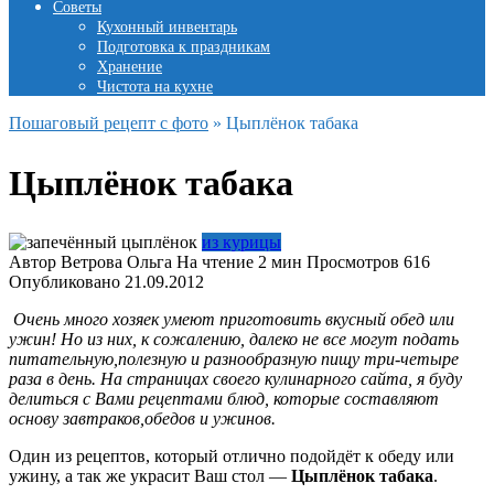
Советы
Кухонный инвентарь
Подготовка к праздникам
Хранение
Чистота на кухне
Пошаговый рецепт с фото
»
Цыплёнок табака
Цыплёнок табака
из курицы
Автор
Ветрова Ольга
На чтение
2 мин
Просмотров
616
Опубликовано
21.09.2012
Очень много хозяек умеют приготовить вкусный обед или
ужин! Но из них, к сожалению, далеко не все могут подать
питательную,полезную и разнообразную пищу три-четыре
раза в день. На страницах своего кулинарного сайта, я буду
делиться с Вами рецептами блюд, которые составляют
основу завтраков,обедов и ужинов.
Один из рецептов, который отлично подойдёт к обеду или
ужину, а так же украсит Ваш стол —
Цыплёнок табака
.