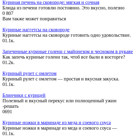
Куриная печень на сковороде: мягкая и сочная
Блюда из печени готовлю постоянно. Это вкусно, полезно
0
807
Вам также может понравиться
Куриные наггетсы на сковороде
Куриные наггетсы на сковороде готовить одно удовольствие.
0
1.1к.
Запеченные куриные голени с майонезом и чесноком в рукаве
Как запечь куриные голени так, чтоб все были в восторге?
0
1.2к.
Куриный рулет с омлетом
Куриный рулет с омлетом — простая и вкусная закуска.
0
1.1к.
Блинчики с курицей
Полезный и вкусный перекус или полноценный ужин
-решать
0
691
Куриные ножки в маринаде из меда и соевого соуса
Куриные ножки в маринаде из меда и соевого соуса —
0
1.1к.