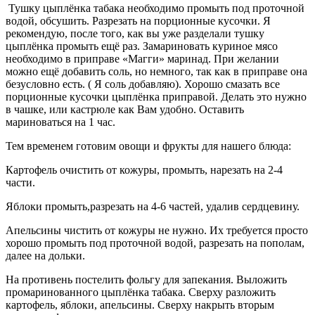
Тушку цыплёнка табака необходимо промыть под проточной
водой, обсушить. Разрезать на порционные кусочки. Я
рекомендую, после того, как вы уже разделали тушку
цыплёнка промыть ещё раз. Замариновать куриное мясо
необходимо в приправе «Магги» маринад. При желании
можно ещё добавить соль, но немного, так как в приправе она
безусловно есть. ( Я соль добавляю). Хорошо смазать все
порционные кусочки цыплёнка приправой. Делать это нужно
в чашке, или кастрюле как Вам удобно. Оставить
мариноваться на 1 час.
Тем временем готовим овощи и фрукты для нашего блюда:
Картофель очистить от кожуры, промыть, нарезать на 2-4
части.
Яблоки промыть,разрезать на 4-6 частей, удалив сердцевину.
Апельсины чистить от кожуры не нужно. Их требуется просто
хорошо промыть под проточной водой, разрезать на пополам,
далее на дольки.
На противень постелить фольгу для запекания. Выложить
промаринованного цыплёнка табака. Сверху разложить
картофель, яблоки, апельсины. Сверху накрыть вторым