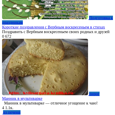
Подготовка к
праздникам
Короткие поздравления с Вербным воскресеньем в стихах
Поздравить с Вербным воскресеньем своих родных и друзей
0
672
пирог
Манник в мультиварке
Манник в мультиварке — отличное угощение к чаю!
4
1.1к.
из печени