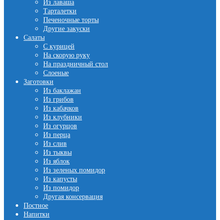
Из лаваша
Тарталетки
Печеночные торты
Другие закуски
Салаты
С курицей
На скорую руку
На праздничный стол
Слоеные
Заготовки
Из баклажан
Из грибов
Из кабачков
Из клубники
Из огурцов
Из перца
Из слив
Из тыквы
Из яблок
Из зеленых помидор
Из капусты
Из помидор
Другая консервация
Постное
Напитки