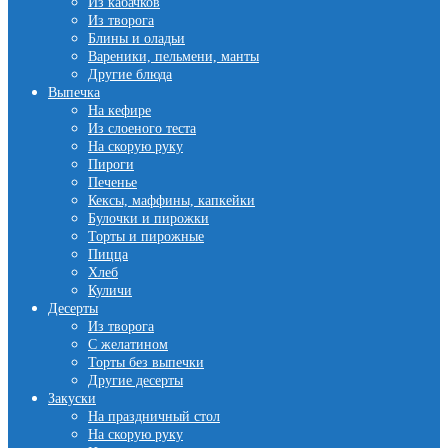
Из кабачков
Из творога
Блины и оладьи
Вареники, пельмени, манты
Другие блюда
Выпечка
На кефире
Из слоеного теста
На скорую руку
Пироги
Печенье
Кексы, маффины, капкейки
Булочки и пирожки
Торты и пирожные
Пицца
Хлеб
Куличи
Десерты
Из творога
С желатином
Торты без выпечки
Другие десерты
Закуски
На праздничный стол
На скорую руку