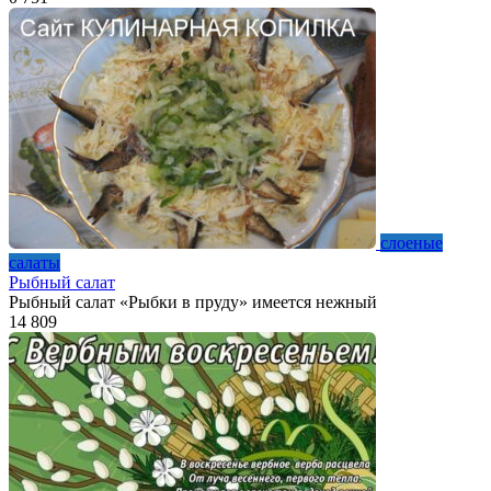
слоеные
салаты
Рыбный салат
Рыбный салат «Рыбки в пруду» имеется нежный
14
809