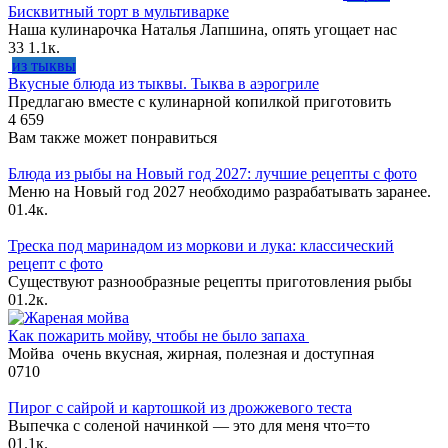
Бисквитный торт в мультиварке
Наша кулинарочка Наталья Лапшина, опять угощает нас
33
1.1к.
из тыквы
Вкусные блюда из тыквы. Тыква в аэрогриле
Предлагаю вместе с кулинарной копилкой приготовить
4
659
Вам также может понравиться
Блюда из рыбы на Новый год 2027: лучшие рецепты с фото
Меню на Новый год 2027 необходимо разрабатывать заранее.
0
1.4к.
Треска под маринадом из моркови и лука: классический
рецепт с фото
Существуют разнообразные рецепты приготовления рыбы
0
1.2к.
Как пожарить мойву, чтобы не было запаха
Мойва очень вкусная, жирная, полезная и доступная
0
710
Пирог с сайрой и картошкой из дрожжевого теста
Выпечка с соленой начинкой — это для меня что=то
0
1.1к.