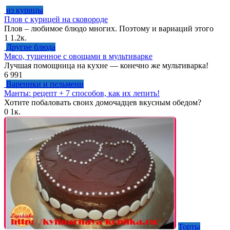
из курицы
Плов с курицей на сковороде
Плов – любимое блюдо многих. Поэтому и вариаций этого
1
1.2к.
Другие блюда
Мясо, тушенное с овощами в мультиварке
Лучшая помощница на кухне — конечно же мультиварка!
6
991
Вареники и пельмени
Манты: рецепт + 7 способов, как их лепить!
Хотите побаловать своих домочадцев вкусным обедом?
0
1к.
Торты