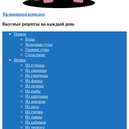
Кулинарная копилка
Вкусные рецепты на каждый день
Первое
Борщ
Холодные супы
Горячие супы
Супы-пюре
Второе
Из курицы
Из свинины
Из говядины
Из фарша
Из печени
Из рыбы
Из картошки
Из макарон
Из риса
Из гречки
Из тыквы
Из кабачков
Из творога