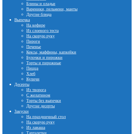
Блины и оладьи
Вареники, пельмени, манты
Другие блюда
Выпечка
На кефире
Из слоеного теста
На скорую руку
Пироги
Печенье
Кексы, маффины, капкейки
Булочки и пирожки
Торты и пирожные
Пицца
Хлеб
Куличи
Десерты
Из творога
С желатином
Торты без выпечки
Другие десерты
Закуски
На праздничный стол
На скорую руку
Из лаваша
Тарталетки