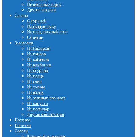
Печеночные торты
Другие закуски
Салаты
С курицей
На скорую руку
На праздничный стол
Слоеные
Заготовки
Из баклажан
Из грибов
Из кабачков
Из клубники
Из огурцов
Из перца
Из слив
Из тыквы
Из яблок
Из зеленых помидор
Из капусты
Из помидор
Другая консервация
Постное
Напитки
Советы
Кухонный инвентарь