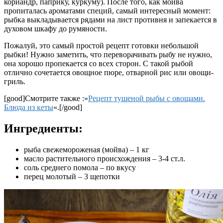
кориандр, паприку, куркуму). После того, как мойва
пропиталась ароматами специй, самый интересный момент:
рыбка выкладывается рядами на лист противня и запекается в
духовом шкафу до румяности.
Пожалуй, это самый простой рецепт готовки небольшой
рыбки! Нужно заметить, что переворачивать рыбу не нужно,
она хорошо пропекается со всех сторон. С такой рыбой
отлично сочетается овощное пюре, отварной рис или овощи-
гриль.
[good]Смотрите также :»
Рецепт тушеной рыбы с овощами.
Блюда из кеты
«.[/good]
Ингредиенты:
рыба свежемороженая (мойва) – 1 кг
масло растительного происхождения – 3-4 ст.л.
соль среднего помола – по вкусу
перец молотый – 3 щепотки