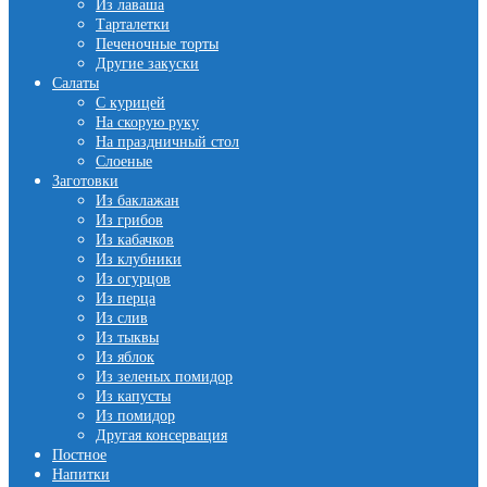
Из лаваша
Тарталетки
Печеночные торты
Другие закуски
Салаты
С курицей
На скорую руку
На праздничный стол
Слоеные
Заготовки
Из баклажан
Из грибов
Из кабачков
Из клубники
Из огурцов
Из перца
Из слив
Из тыквы
Из яблок
Из зеленых помидор
Из капусты
Из помидор
Другая консервация
Постное
Напитки