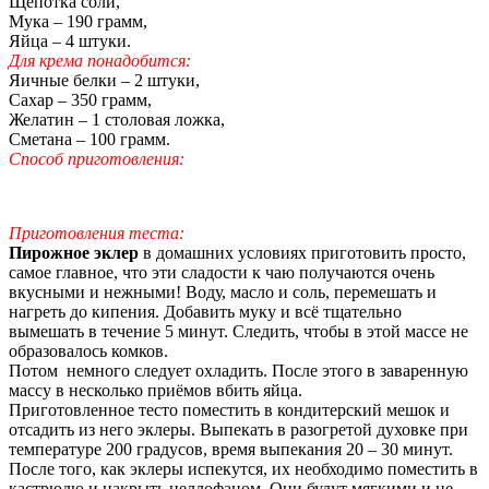
Щепотка соли,
Мука – 190 грамм,
Яйца – 4 штуки.
Для крема понадобится:
Яичные белки – 2 штуки,
Сахар – 350 грамм,
Желатин – 1 столовая ложка,
Сметана – 100 грамм.
Способ приготовления:
Приготовления теста:
Пирожное эклер
в домашних условиях приготовить просто,
самое главное, что эти сладости к чаю получаются очень
вкусными и нежными! Воду, масло и соль, перемешать и
нагреть до кипения. Добавить муку и всё тщательно
вымешать в течение 5 минут. Следить, чтобы в этой массе не
образовалось комков.
Потом немного следует охладить. После этого в заваренную
массу в несколько приёмов вбить яйца.
Приготовленное тесто поместить в кондитерский мешок и
отсадить из него эклеры. Выпекать в разогретой духовке при
температуре 200 градусов, время выпекания 20 – 30 минут.
После того, как эклеры испекутся, их необходимо поместить в
кастрюлю и накрыть целлофаном. Они будут мягкими и не