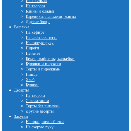
Из кабачков
Из творога
Блины и оладьи
Вареники, пельмени, манты
Другие блюда
Выпечка
На кефире
Из слоеного теста
На скорую руку
Пироги
Печенье
Кексы, маффины, капкейки
Булочки и пирожки
Торты и пирожные
Пицца
Хлеб
Куличи
Десерты
Из творога
С желатином
Торты без выпечки
Другие десерты
Закуски
На праздничный стол
На скорую руку