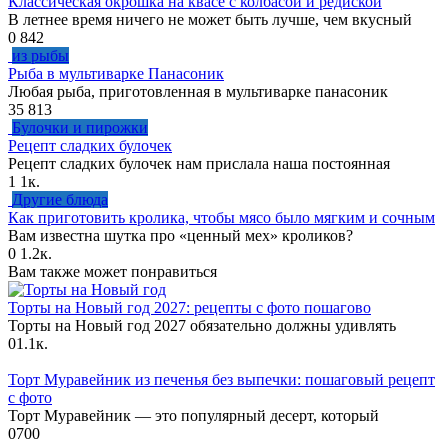
Классическая окрошка на квасе с колбасой и редиской
В летнее время ничего не может быть лучше, чем вкусный
0
842
из рыбы
Рыба в мультиварке Панасоник
Любая рыба, приготовленная в мультиварке панасоник
35
813
Булочки и пирожки
Рецепт сладких булочек
Рецепт сладких булочек нам прислала наша постоянная
1
1к.
Другие блюда
Как приготовить кролика, чтобы мясо было мягким и сочным
Вам известна шутка про «ценный мех» кроликов?
0
1.2к.
Вам также может понравиться
Торты на Новый год 2027: рецепты с фото пошагово
Торты на Новый год 2027 обязательно должны удивлять
0
1.1к.
Торт Муравейник из печенья без выпечки: пошаговый рецепт
с фото
Торт Муравейник — это популярный десерт, который
0
700