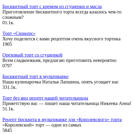
Бисквитный торт с кремом из сгущенки и масла
Приготовление бисквитного торта всегда казалось чем-то
сложным?
0
1.1к.
Торт «Сникерс»
Хочу поделится с вами рецептом очень вкусного тортика
1
905
Ореховый торт со сгущенкой
Всем сладкоежкам, предлагаю приготовить невероятно
0
797
Бисквитный торт в мультиварке
Наша кулинарочка Наталья Лапшина, опять угощает нас
33
1.1к.
Торт без яиц рецепт нашей читательницы
Приветствую вас — пишет наша читательница Никеева Анна!
5
1.1к.
Рецепт бисквита в мультиварке для «Королевсвого» торта
«Королевский» торт — один из самых
5
845