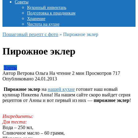
Советы
Кухонный инвентарь
Подготовка к праздникам
Хранение
Чистота на кухне
Пошаговый рецепт с фото
»
Пирожное эклер
Пирожное эклер
Торты
Автор
Ветрова Ольга
На чтение
2 мин
Просмотров
717
Опубликовано
24.01.2013
Пирожное эклер
на
нашей кухне
готовит наш новый
кулинар Никеева Анна! На нашем сайте скоро выйдет серия
рецептов от Анны и вот первый из них —
пирожное эклер
!
Ингредиенты:
Для теста:
Вода – 250 мл,
Сливочное масло – 60 грамм,