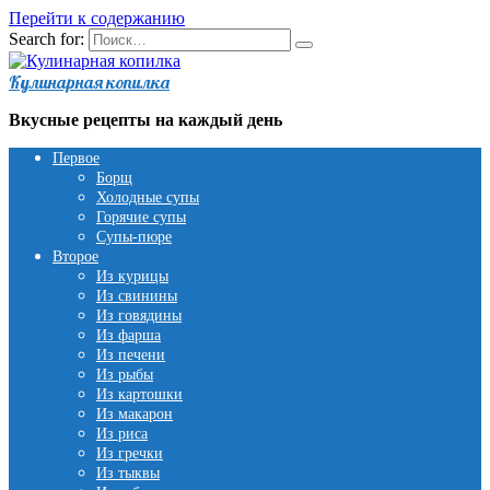
Перейти к содержанию
Search for:
Кулинарная копилка
Вкусные рецепты на каждый день
Первое
Борщ
Холодные супы
Горячие супы
Супы-пюре
Второе
Из курицы
Из свинины
Из говядины
Из фарша
Из печени
Из рыбы
Из картошки
Из макарон
Из риса
Из гречки
Из тыквы