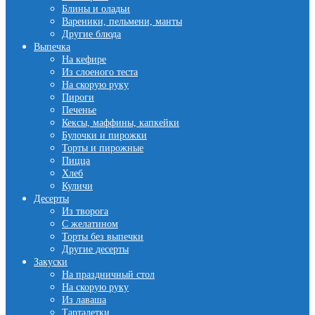
Блины и оладьи
Вареники, пельмени, манты
Другие блюда
Выпечка
На кефире
Из слоеного теста
На скорую руку
Пироги
Печенье
Кексы, маффины, капкейки
Булочки и пирожки
Торты и пирожные
Пицца
Хлеб
Куличи
Десерты
Из творога
С желатином
Торты без выпечки
Другие десерты
Закуски
На праздничный стол
На скорую руку
Из лаваша
Тарталетки