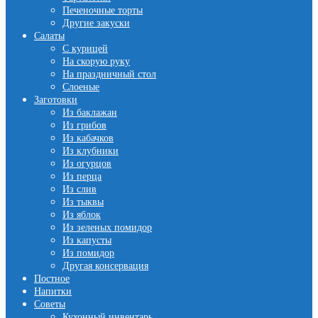
Печеночные торты
Другие закуски
Салаты
С курицей
На скорую руку
На праздничный стол
Слоеные
Заготовки
Из баклажан
Из грибов
Из кабачков
Из клубники
Из огурцов
Из перца
Из слив
Из тыквы
Из яблок
Из зеленых помидор
Из капусты
Из помидор
Другая консервация
Постное
Напитки
Советы
Кухонный инвентарь