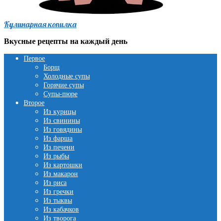
Кулинарная копилка
Вкусные рецепты на каждый день
Первое
Борщ
Холодные супы
Горячие супы
Супы-пюре
Второе
Из курицы
Из свинины
Из говядины
Из фарша
Из печени
Из рыбы
Из картошки
Из макарон
Из риса
Из гречки
Из тыквы
Из кабачков
Из творога