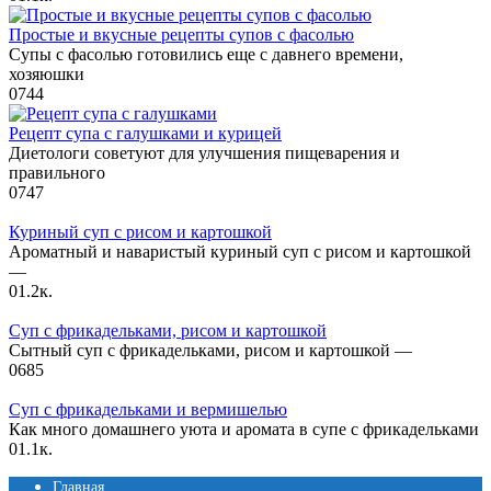
Простые и вкусные рецепты супов с фасолью
Супы с фасолью готовились еще с давнего времени,
хозяюшки
0
744
Рецепт супа с галушками и курицей
Диетологи советуют для улучшения пищеварения и
правильного
0
747
Куриный суп с рисом и картошкой
Ароматный и наваристый куриный суп с рисом и картошкой
—
0
1.2к.
Суп с фрикадельками, рисом и картошкой
Сытный суп с фрикадельками, рисом и картошкой —
0
685
Суп с фрикадельками и вермишелью
Как много домашнего уюта и аромата в супе с фрикадельками
0
1.1к.
Главная