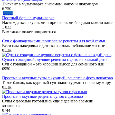
Бисквит в мультиварке с изюмом, маком и шоколадом!
6
750
Борщ
Постный борщ в мультиварке
Наслаждаться вкусными и привычными блюдами можно даже
1
833
Вам также может понравиться
Суп с фрикадельками: пошаговые рецепты для всей семьи
Всем нам наверняка с детства знакомы небольшие мясные
0
1.3к.
Супы с говядиной: лучшие рецепты с фото на каждый день
Суп с говядиной – это хороший выбор для семейного или
0
950
Простые и вкусные супы с курицей: рецепты с фото пошагово
Такое блюдо, как куриный суп знают гурманы по всему миру.
0
1.1к.
Простые и вкусные рецепты супов с фасолью
Супы с фасолью готовились еще с давнего времени,
хозяюшки
0
744