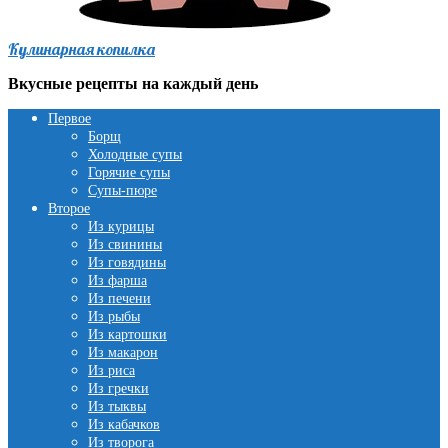
Кулинарная копилка
Вкусные рецепты на каждый день
Первое
Борщ
Холодные супы
Горячие супы
Супы-пюре
Второе
Из курицы
Из свинины
Из говядины
Из фарша
Из печени
Из рыбы
Из картошки
Из макарон
Из риса
Из гречки
Из тыквы
Из кабачков
Из творога