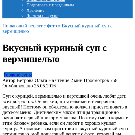
Подготовка к праздникам
Хранение
Чистота на кухне
Пошаговый рецепт с фото
»
Вкусный куриный суп с
вермишелью
Вкусный куриный суп с
вермишелью
Горячие супы
Автор
Ветрова Ольга
На чтение
2 мин
Просмотров
758
Опубликовано
25.05.2016
Суп с курицей, вермишелью и картошкой очень любят дети
всех возрастов. Он легкий, питательный и невероятно
вкусный! Поэтому он обязательно должен присутствовать в
детском меню. Диетическим мясом птицы традиционно
начинают первый прикорм малыша. Поэтому смело кормите
этим блюдом ребенка, если он любит и хорошо кушает
курицу. А поможет вам приготовить вкусный куриный суп с
вермишелью, мой пошаговый рецепт с фото, который вы