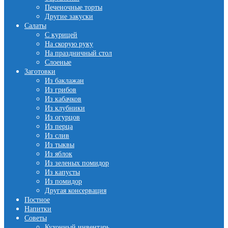
Печеночные торты
Другие закуски
Салаты
С курицей
На скорую руку
На праздничный стол
Слоеные
Заготовки
Из баклажан
Из грибов
Из кабачков
Из клубники
Из огурцов
Из перца
Из слив
Из тыквы
Из яблок
Из зеленых помидор
Из капусты
Из помидор
Другая консервация
Постное
Напитки
Советы
Кухонный инвентарь