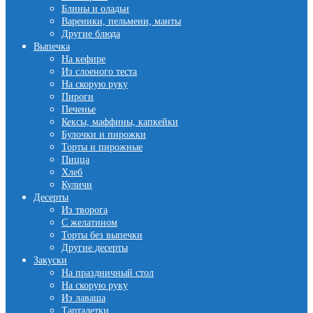
Блины и оладьи
Вареники, пельмени, манты
Другие блюда
Выпечка
На кефире
Из слоеного теста
На скорую руку
Пироги
Печенье
Кексы, маффины, капкейки
Булочки и пирожки
Торты и пирожные
Пицца
Хлеб
Куличи
Десерты
Из творога
С желатином
Торты без выпечки
Другие десерты
Закуски
На праздничный стол
На скорую руку
Из лаваша
Тарталетки