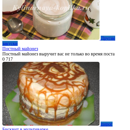
Другие
закуски
Постный майонез
Постный майонез выручит вас не только во время поста
0
717
пирог
Бисквит в мультиварке