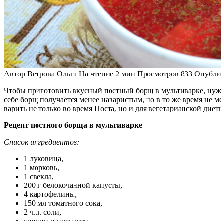
Автор
Ветрова Ольга
На чтение
2 мин
Просмотров
833
Опубли
Чтобы приготовить вкусный постный борщ в мультиварке, нужн
себе борщ получается менее наваристым, но в то же время не
варить не только во время Поста, но и для вегетарианской ди
Рецепт постного борща в мультиварке
Список ингредиентов:
1 луковица,
1 морковь,
1 свекла,
200 г белокочанной капусты,
4 картофелины,
150 мл томатного сока,
2 ч.л. соли,
специи и пряности,