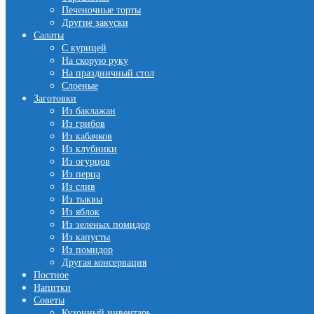
Печеночные торты
Другие закуски
Салаты
С курицей
На скорую руку
На праздничный стол
Слоеные
Заготовки
Из баклажан
Из грибов
Из кабачков
Из клубники
Из огурцов
Из перца
Из слив
Из тыквы
Из яблок
Из зеленых помидор
Из капусты
Из помидор
Другая консервация
Постное
Напитки
Советы
Кухонный инвентарь