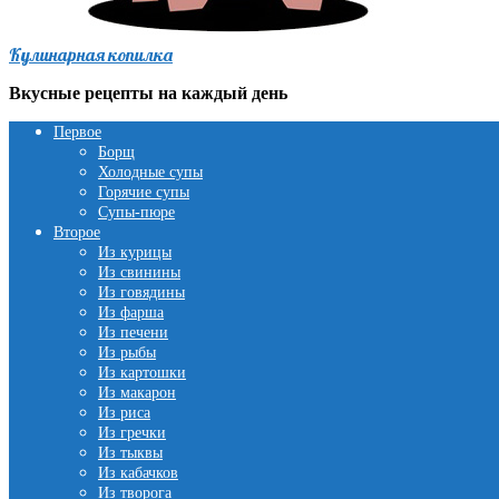
Кулинарная копилка
Вкусные рецепты на каждый день
Первое
Борщ
Холодные супы
Горячие супы
Супы-пюре
Второе
Из курицы
Из свинины
Из говядины
Из фарша
Из печени
Из рыбы
Из картошки
Из макарон
Из риса
Из гречки
Из тыквы
Из кабачков
Из творога