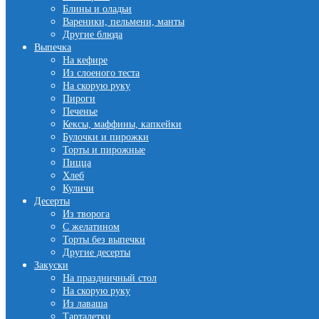
Блины и оладьи
Вареники, пельмени, манты
Другие блюда
Выпечка
На кефире
Из слоеного теста
На скорую руку
Пироги
Печенье
Кексы, маффины, капкейки
Булочки и пирожки
Торты и пирожные
Пицца
Хлеб
Куличи
Десерты
Из творога
С желатином
Торты без выпечки
Другие десерты
Закуски
На праздничный стол
На скорую руку
Из лаваша
Тарталетки